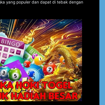
gka yang populer dan dapat di tebak dengan