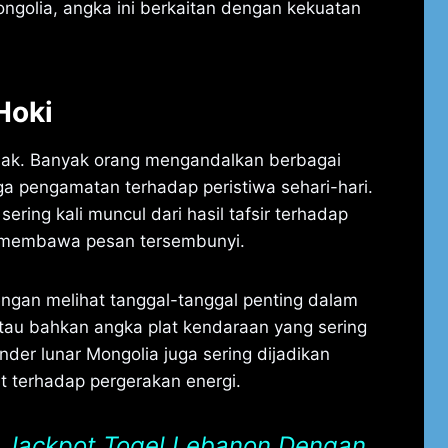
ongolia, angka ini berkaitan dengan kekuatan
Hoki
ak. Banyak orang mengandalkan berbagai
gga pengamatan terhadap peristiwa sehari-hari.
ring kali muncul dari hasil tafsir terhadap
p membawa pesan tersembunyi.
ngan melihat tanggal-tanggal penting dalam
 atau bahkan angka plat kendaraan yang sering
der lunar Mongolia juga sering dijadikan
t terhadap pergerakan energi.
h Jackpot Togel Lebanon Dengan