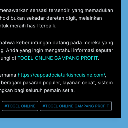
 menawarkan sensasi tersendiri yang memadukan
a hoki bukan sekadar deretan digit, melainkan
tuk meraih hasil terbaik.
a bahwa keberuntungan datang pada mereka yang
i Anda yang ingin mengetahui informasi seputar
jungi di
TOGEL ONLINE GAMPANG PROFIT
.
 bernama
https://cappadociaturkishcuisine.com/
,
 beragam pasaran populer, layanan cepat, sistem
kan bagi seluruh pemain setia.
#
TOGEL ONLINE
#
TOGEL ONLINE GAMPANG PROFIT