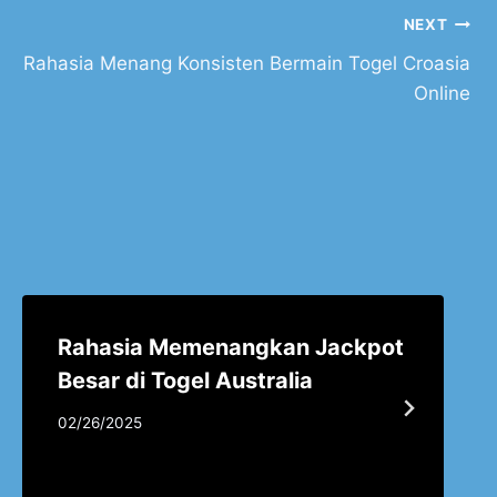
NEXT
Rahasia Menang Konsisten Bermain Togel Croasia
Online
Rahasia Memenangkan Jackpot
Besar di Togel Australia
02/26/2025