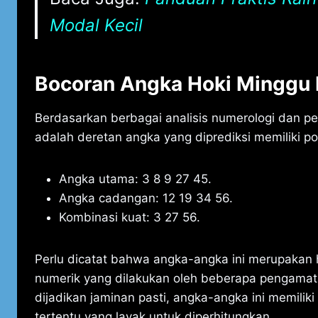
Modal Kecil
Bocoran Angka Hoki Minggu I
Berdasarkan berbagai analisis numerologi dan p
adalah deretan angka yang diprediksi memiliki po
Angka utama: 3 8 9 27 45.
Angka cadangan: 12 19 34 56.
Kombinasi kuat: 3 27 56.
Perlu dicatat bahwa angka-angka ini merupakan 
numerik yang dilakukan oleh beberapa pengamat
dijadikan jaminan pasti, angka-angka ini memili
tertentu yang layak untuk diperhitungkan.