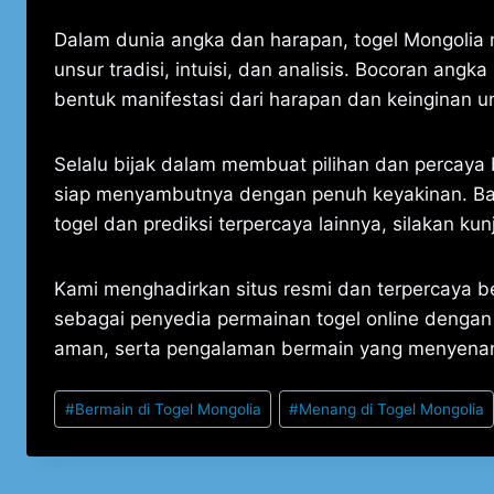
Dalam dunia angka dan harapan, togel Mongolia
unsur tradisi, intuisi, dan analisis. Bocoran angk
bentuk manifestasi dari harapan dan keinginan un
Selalu bijak dalam membuat pilihan dan percay
siap menyambutnya dengan penuh keyakinan. Bag
togel dan prediksi terpercaya lainnya, silakan kun
Kami menghadirkan situs resmi dan terpercaya
sebagai penyedia permainan togel online dengan
aman, serta pengalaman bermain yang menyenang
Post
#
Bermain di Togel Mongolia
#
Menang di Togel Mongolia
Tags: