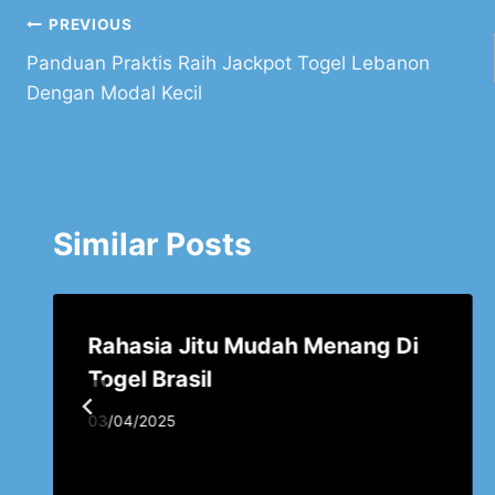
Post
PREVIOUS
Panduan Praktis Raih Jackpot Togel Lebanon
navigation
Dengan Modal Kecil
Similar Posts
Rahasia Jitu Mudah Menang Di
Togel Brasil
03/04/2025