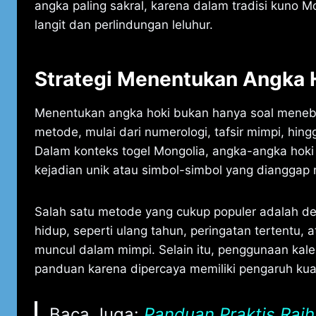
angka paling sakral, karena dalam tradisi kuno M
langit dan perlindungan leluhur.
Strategi Menentukan Angka 
Menentukan angka hoki bukan hanya soal meneb
metode, mulai dari numerologi, tafsir mimpi, hin
Dalam konteks togel Mongolia, angka-angka hoki se
kejadian unik atau simbol-simbol yang diangga
Salah satu metode yang cukup populer adalah de
hidup, seperti ulang tahun, peringatan tertentu,
muncul dalam mimpi. Selain itu, penggunaan kalen
panduan karena dipercaya memiliki pengaruh kua
Baca Juga:
Panduan Praktis Rai