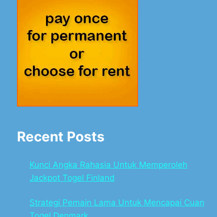
Recent Posts
Kunci Angka Rahasia Untuk Memperoleh
Jackpot Togel Finland
Strategi Pemain Lama Untuk Mencapai Cuan
Togel Denmark