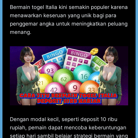
h
a
e
e
k
i
a
c
s
l
y
n
Bermain togel Italia kini semakin populer karena
t
e
s
e
p
e
menawarkan keseruan yang unik bagi para
s
b
e
g
e
penggemar angka untuk meningkatkan peluang
A
o
n
r
menang.
p
o
g
a
p
k
e
m
r
Dengan modal kecil, seperti deposit 10 ribu
rupiah, pemain dapat mencoba keberuntungan
setiap hari sambil belajar strategi bermain yang