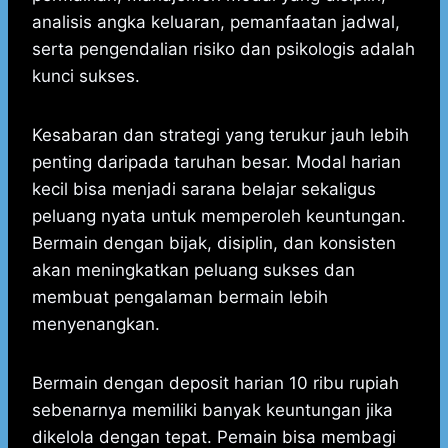
analisis angka keluaran, pemanfaatan jadwal,
serta pengendalian risiko dan psikologis adalah
kunci sukses.
Kesabaran dan strategi yang terukur jauh lebih
penting daripada taruhan besar. Modal harian
kecil bisa menjadi sarana belajar sekaligus
peluang nyata untuk memperoleh keuntungan.
Bermain dengan bijak, disiplin, dan konsisten
akan meningkatkan peluang sukses dan
membuat pengalaman bermain lebih
menyenangkan.
Bermain dengan deposit harian 10 ribu rupiah
sebenarnya memiliki banyak keuntungan jika
dikelola dengan tepat. Pemain bisa membagi