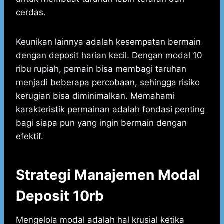
cerdas.
Keunikan lainnya adalah kesempatan bermain
dengan deposit harian kecil. Dengan modal 10
ribu rupiah, pemain bisa membagi taruhan
menjadi beberapa percobaan, sehingga risiko
kerugian bisa diminimalkan. Memahami
karakteristik permainan adalah fondasi penting
bagi siapa pun yang ingin bermain dengan
efektif.
Strategi Manajemen Modal
Deposit 10rb
Mengelola modal adalah hal krusial ketika