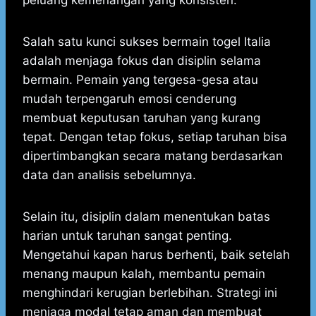
peluang kemenangan yang konsisten.
Salah satu kunci sukses bermain togel Italia
adalah menjaga fokus dan disiplin selama
bermain. Pemain yang tergesa-gesa atau
mudah terpengaruh emosi cenderung
membuat keputusan taruhan yang kurang
tepat. Dengan tetap fokus, setiap taruhan bisa
dipertimbangkan secara matang berdasarkan
data dan analisis sebelumnya.
Selain itu, disiplin dalam menentukan batas
harian untuk taruhan sangat penting.
Mengetahui kapan harus berhenti, baik setelah
menang maupun kalah, membantu pemain
menghindari kerugian berlebihan. Strategi ini
menjaga modal tetap aman dan membuat