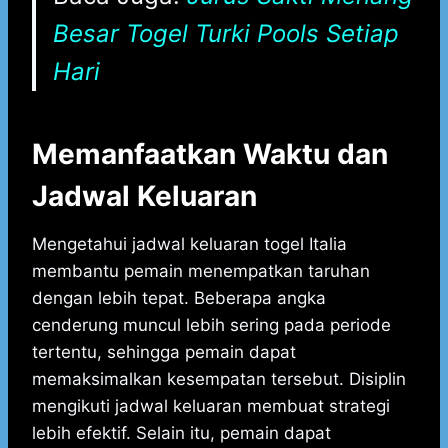
Besar Togel Turki Pools Setiap
Hari
Memanfaatkan Waktu dan
Jadwal Keluaran
Mengetahui jadwal keluaran togel Italia
membantu pemain menempatkan taruhan
dengan lebih tepat. Beberapa angka
cenderung muncul lebih sering pada periode
tertentu, sehingga pemain dapat
memaksimalkan kesempatan tersebut. Disiplin
mengikuti jadwal keluaran membuat strategi
lebih efektif. Selain itu, pemain dapat