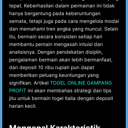
tepat. Keberhasilan dalam permainan ini tidak
hanya bergantung pada keberuntungan
semata, tetapi juga pada cara mengelola modal
dan memahami tren angka yang muncul. Selain
itu, bermain secara konsisten setiap hari
membantu pemain mengasah intuisi dan
analisisnya. Dengan pendekatan disiplin,
pengalaman bermain akan lebih bermanfaat,
dan deposit 10 ribu rupiah pun dapat
memberikan peluang keuntungan yang
signifikan. Artikel
TOGEL ONLINE GAMPANG
PROFIT
ini akan membahas strategi dan tips
jitu untuk bermain togel Italia dengan deposit
harian kecil.