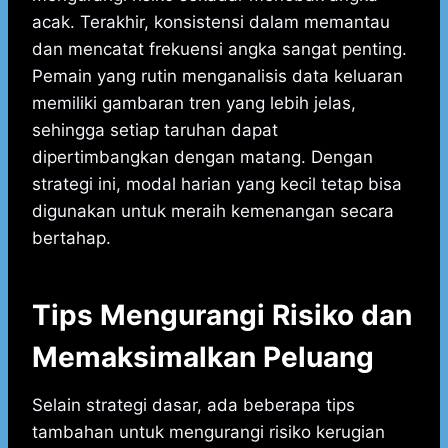
acak. Terakhir, konsistensi dalam memantau
dan mencatat frekuensi angka sangat penting.
Pemain yang rutin menganalisis data keluaran
memiliki gambaran tren yang lebih jelas,
sehingga setiap taruhan dapat
dipertimbangkan dengan matang. Dengan
strategi ini, modal harian yang kecil tetap bisa
digunakan untuk meraih kemenangan secara
bertahap.
Tips Mengurangi Risiko dan
Memaksimalkan Peluang
Selain strategi dasar, ada beberapa tips
tambahan untuk mengurangi risiko kerugian