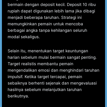
bermain dengan deposit kecil. Deposit 10 ribu
rupiah dapat digunakan lebih lama jika dibagi
menjadi beberapa taruhan. Strategi ini
memungkinkan pemain untuk mencoba
berbagai angka tanpa kehilangan seluruh
modal sekaligus.
Selain itu, menentukan target keuntungan
harian sebelum mulai bermain sangat penting.
Target realistis membantu pemain
mengendalikan emosi dan menghindari taruhan
impulsif. Ketika target tercapai, pemain
sebaiknya berhenti sejenak dan mengevaluasi
hasilnya sebelum melanjutkan taruhan
berikutnya.