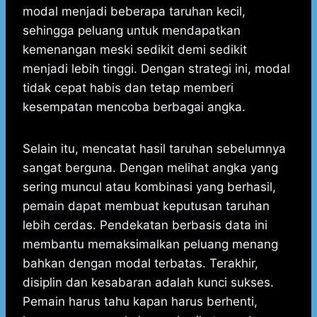
modal menjadi beberapa taruhan kecil,
sehingga peluang untuk mendapatkan
kemenangan meski sedikit demi sedikit
menjadi lebih tinggi. Dengan strategi ini, modal
tidak cepat habis dan tetap memberi
kesempatan mencoba berbagai angka.
Selain itu, mencatat hasil taruhan sebelumnya
sangat berguna. Dengan melihat angka yang
sering muncul atau kombinasi yang berhasil,
pemain dapat membuat keputusan taruhan
lebih cerdas. Pendekatan berbasis data ini
membantu memaksimalkan peluang menang
bahkan dengan modal terbatas. Terakhir,
disiplin dan kesabaran adalah kunci sukses.
Pemain harus tahu kapan harus berhenti,