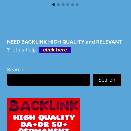
NEED BACKLINK HIGH QUALITY and RELEVANT
?
let us help.
click here
Search
Search