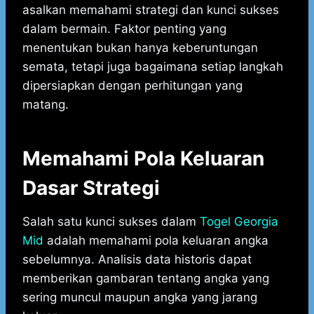
asalkan memahami strategi dan kunci sukses
dalam bermain. Faktor penting yang
menentukan bukan hanya keberuntungan
semata, tetapi juga bagaimana setiap langkah
dipersiapkan dengan perhitungan yang
matang.
Memahami Pola Keluaran
Dasar Strategi
Salah satu kunci sukses dalam
Togel Georgia
Mid
adalah memahami pola keluaran angka
sebelumnya. Analisis data historis dapat
memberikan gambaran tentang angka yang
sering muncul maupun angka yang jarang