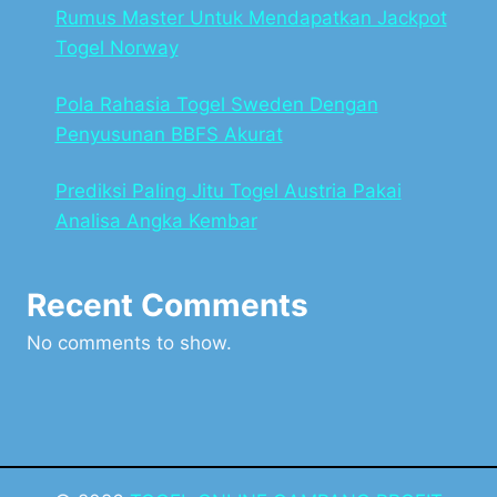
Rumus Master Untuk Mendapatkan Jackpot
Togel Norway
Pola Rahasia Togel Sweden Dengan
Penyusunan BBFS Akurat
Prediksi Paling Jitu Togel Austria Pakai
Analisa Angka Kembar
Recent Comments
No comments to show.