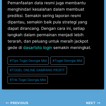
Pemanfaatan data resmi juga membantu
menghindari kesalahan dalam membuat
prediksi. Semakin sering laporan resmi
dipantau, semakin baik pula strategi yang
dapat dirancang. Dengan cara ini, setiap
langkah dalam permainan menjadi lebih
terarah, dan peluang untuk meraih jackpot
gede di
dasartoto login
semakin meningkat.
Post
#
Tips Togel Georgia Mid
#
Togel Georgia Mid
Tags:
#
TOGEL ONLINE GAMPANG PROFIT
#
Trik Togel Georgia Mid
Post
PREVIOUS
NEXT