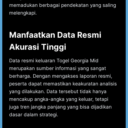
memadukan berbagai pendekatan yang saling
melengkapi.
Manfaatkan Data Resmi
Akurasi Tinggi
Data resmi keluaran Togel Georgia Mid
merupakan sumber informasi yang sangat
berharga. Dengan mengakses laporan resmi,
peserta dapat memastikan keakuratan analisis
yang dilakukan. Data tersebut tidak hanya
mencakup angka-angka yang keluar, tetapi
juga tren jangka panjang yang bisa dijadikan
dasar dalam strategi.