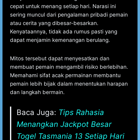
cepat untuk menang setiap hari. Narasi ini
sering muncul dari pengalaman pribadi pemain
atau cerita yang dibesar-besarkan.
Kenyataannya, tidak ada rumus pasti yang
dapat menjamin kemenangan berulang.
Mitos tersebut dapat menyesatkan dan
membuat pemain mengambil risiko berlebihan.
Memahami sifat acak permainan membantu
pemain lebih bijak dalam menentukan harapan
dan langkah bermain.
Baca Juga:
Tips Rahasia
Menangkan Jackpot Besar
Togel Tasmania 13 Setiap Hari