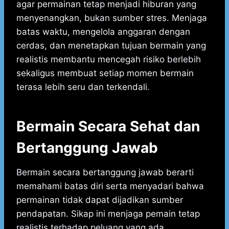
agar permainan tetap menjadi hiburan yang
menyenangkan, bukan sumber stres. Menjaga
batas waktu, mengelola anggaran dengan
cerdas, dan menetapkan tujuan bermain yang
realistis membantu mencegah risiko berlebih
sekaligus membuat setiap momen bermain
terasa lebih seru dan terkendali.
Bermain Secara Sehat dan
Bertanggung Jawab
Bermain secara bertanggung jawab berarti
memahami batas diri serta menyadari bahwa
permainan tidak dapat dijadikan sumber
pendapatan. Sikap ini menjaga pemain tetap
realistis terhadap peluang yang ada.