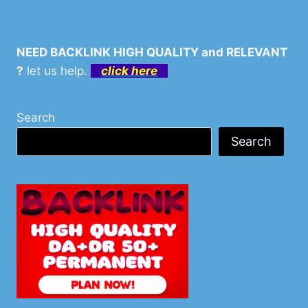
NEED BACKLINK HIGH QUALITY and RELEVANT
?
let us help.
click here
Search
Search