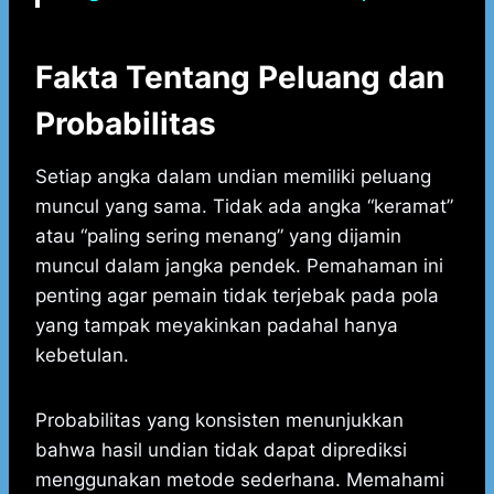
Fakta Tentang Peluang dan
Probabilitas
Setiap angka dalam undian memiliki peluang
muncul yang sama. Tidak ada angka “keramat”
atau “paling sering menang” yang dijamin
muncul dalam jangka pendek. Pemahaman ini
penting agar pemain tidak terjebak pada pola
yang tampak meyakinkan padahal hanya
kebetulan.
Probabilitas yang konsisten menunjukkan
bahwa hasil undian tidak dapat diprediksi
menggunakan metode sederhana. Memahami