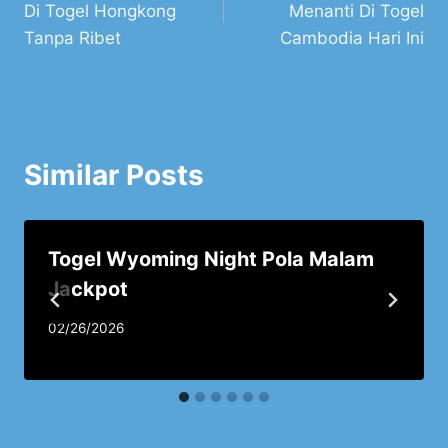
Di Togel Hongkong
Menanti Di Togel
Tanpa Ribet
Cambodia Hari Ini
Similar Posts
Togel Wyoming Night Pola Malam
Jackpot
02/26/2026