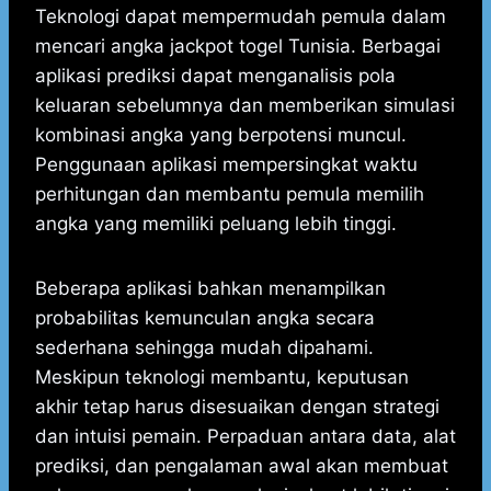
Teknologi dapat mempermudah pemula dalam
mencari angka jackpot togel Tunisia. Berbagai
aplikasi prediksi dapat menganalisis pola
keluaran sebelumnya dan memberikan simulasi
kombinasi angka yang berpotensi muncul.
Penggunaan aplikasi mempersingkat waktu
perhitungan dan membantu pemula memilih
angka yang memiliki peluang lebih tinggi.
Beberapa aplikasi bahkan menampilkan
probabilitas kemunculan angka secara
sederhana sehingga mudah dipahami.
Meskipun teknologi membantu, keputusan
akhir tetap harus disesuaikan dengan strategi
dan intuisi pemain. Perpaduan antara data, alat
prediksi, dan pengalaman awal akan membuat