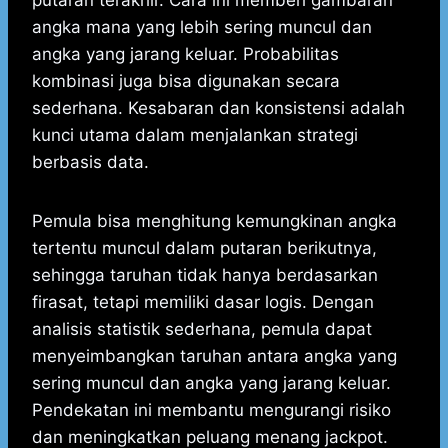
putaran terakhir. Cara ini memberi gambaran
angka mana yang lebih sering muncul dan
angka yang jarang keluar. Probabilitas
kombinasi juga bisa digunakan secara
sederhana. Kesabaran dan konsistensi adalah
kunci utama dalam menjalankan strategi
berbasis data.
Pemula bisa menghitung kemungkinan angka
tertentu muncul dalam putaran berikutnya,
sehingga taruhan tidak hanya berdasarkan
firasat, tetapi memiliki dasar logis. Dengan
analisis statistik sederhana, pemula dapat
menyeimbangkan taruhan antara angka yang
sering muncul dan angka yang jarang keluar.
Pendekatan ini membantu mengurangi risiko
dan meningkatkan peluang menang jackpot.