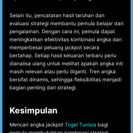
Selain itu, pencatatan hasil taruhan dan
evaluasi strategi membantu pemula belajar dari
pengalaman. Dengan cara ini, pemula dapat
meningkatkan efektivitas kombinasi angka dan
memperbesar peluang jackpot secara
bertahap. Setiap hasil keluaran terbaru perlu
dianalisa ulang untuk melihat apakah angka inti
masih relevan atau perlu diganti. Tren angka
bersifat dinamis, sehingga fleksibilitas menjadi
bagian penting dari strategi.
Kesimpulan
Mencari angka jackpot
Togel Tunisia
bagi
pemula membutuhkan kombinasi strategi,