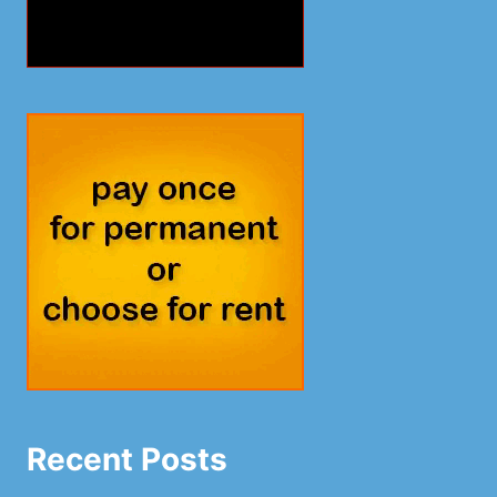
Recent Posts