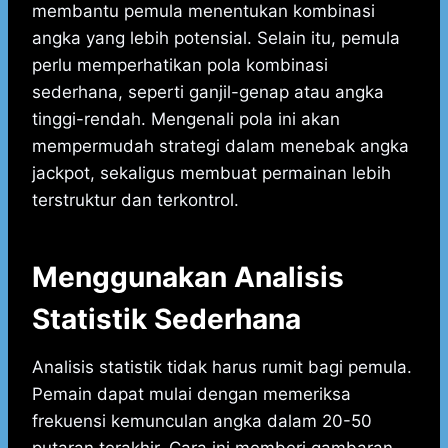
membantu pemula menentukan kombinasi
angka yang lebih potensial. Selain itu, pemula
perlu memperhatikan pola kombinasi
sederhana, seperti ganjil-genap atau angka
tinggi-rendah. Mengenali pola ini akan
mempermudah strategi dalam menebak angka
jackpot, sekaligus membuat permainan lebih
terstruktur dan terkontrol.
Menggunakan Analisis
Statistik Sederhana
Analisis statistik tidak harus rumit bagi pemula.
Pemain dapat mulai dengan memeriksa
frekuensi kemunculan angka dalam 20-50