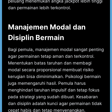
peluang menemukan angka jackpot lebih tinggi
dan permainan lebih terkontrol.
Manajemen Modal dan
Disiplin Bermain
Bagi pemula, manajemen modal sangat penting
agar permainan tetap aman dan terkontrol.
Menentukan batas taruhan dan membagi
modal secara proporsional membuat risiko
kerugian bisa diminimalkan. Psikologi bermain
juga memengaruhi hasil. Pemula harus
menghindari taruhan impulsif dan tetap fokus
pada strategi yang sudah dibuat. Kesabaran
dan disiplin adalah kunci agar permainan tidak
cepat habis dan tetap menyenangkan.