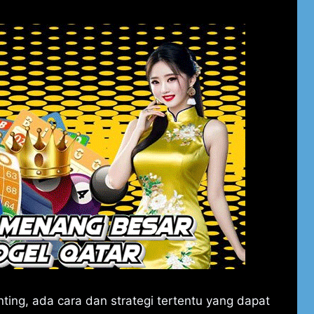
ng, ada cara dan strategi tertentu yang dapat