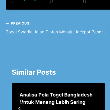
Tags:
Post
PREVIOUS
Togel Swedia Jalan Pintas Menuju Jackpot Besar
navigation
Similar Posts
Analisa Pola Togel Bangladesh
Untuk Menang Lebih Sering