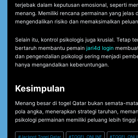
terjebak dalam keputusan emosional, seperti men
menang. Memiliki rencana permainan yang jelas 
mengendalikan risiko dan memaksimalkan pelua
Selain itu, kontrol psikologis juga krusial. Tetap
bertaruh membantu pemain
jari4d login
membuat k
dan pengendalian psikologi sering menjadi pem
hanya mengandalkan keberuntungan.
Kesimpulan
Menang besar di togel Qatar bukan semata-mat
pola angka, menerapkan strategi taruhan, meman
psikologi permainan memiliki peluang lebih tingg
Post
#
Jackpot Togel Qatar
#
TOGEL ONLINE
#
TOGEL ONLI