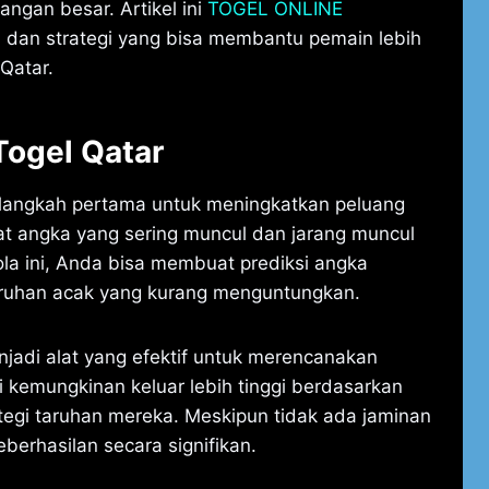
gan besar. Artikel ini
TOGEL ONLINE
 dan strategi yang bisa membantu pemain lebih
Qatar.
Togel Qatar
langkah pertama untuk meningkatkan peluang
 angka yang sering muncul dan jarang muncul
la ini, Anda bisa membuat prediksi angka
taruhan acak yang kurang menguntungkan.
enjadi alat yang efektif untuk merencanakan
 kemungkinan keluar lebih tinggi berdasarkan
tegi taruhan mereka. Meskipun tidak ada jaminan
erhasilan secara signifikan.