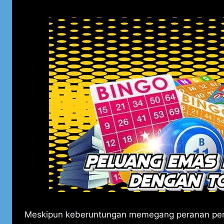
s
b
e
g
e
A
o
n
r
p
o
g
a
p
k
e
m
r
Meskipun keberuntungan memegang peranan penti