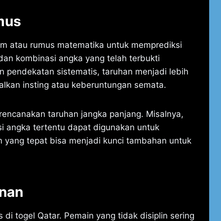
mus
em atau rumus matematika untuk memprediksi
 dan kombinasi angka yang telah terbukti
 pendekatan sistematis, taruhan menjadi lebih
lkan insting atau keberuntungan semata.
encanakan taruhan jangka panjang. Misalnya,
si angka tertentu dapat digunakan untuk
 yang tepat bisa menjadi kunci tambahan untuk
inan
 di togel Qatar. Pemain yang tidak disiplin sering