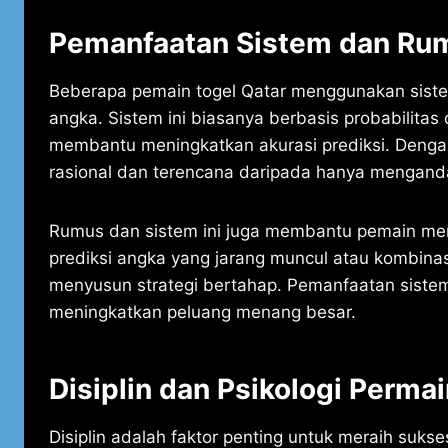
Pemanfaatan Sistem dan Ru
Beberapa pemain togel Qatar menggunakan sist
angka. Sistem ini biasanya berbasis probabilitas
membantu meningkatkan akurasi prediksi. Dengan
rasional dan terencana daripada hanya menganda
Rumus dan sistem ini juga membantu pemain mer
prediksi angka yang jarang muncul atau kombina
menyusun strategi bertahap. Pemanfaatan sistem
meningkatkan peluang menang besar.
Disiplin dan Psikologi Perma
Disiplin adalah faktor penting untuk meraih sukses