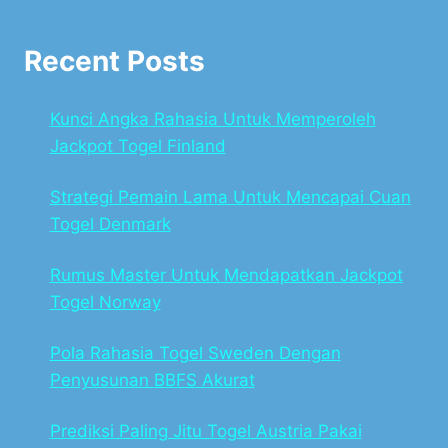
Recent Posts
Kunci Angka Rahasia Untuk Memperoleh
Jackpot Togel Finland
Strategi Pemain Lama Untuk Mencapai Cuan
Togel Denmark
Rumus Master Untuk Mendapatkan Jackpot
Togel Norway
Pola Rahasia Togel Sweden Dengan
Penyusunan BBFS Akurat
Prediksi Paling Jitu Togel Austria Pakai