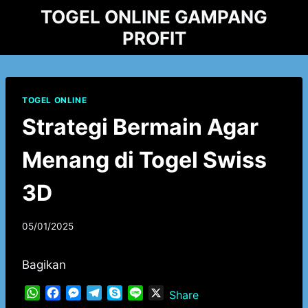
Skip
TOGEL ONLINE GAMPANG
to
PROFIT
content
TOGEL ONLINE
Strategi Bermain Agar
Menang di Togel Swiss
3D
By
05/01/2025
adminxjfxh
Bagikan
W
F
M
T
S
L
X
Share