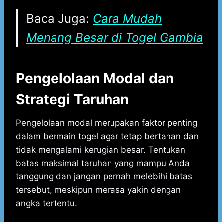
Baca Juga:
Cara Mudah
Menang Besar di Togel Gambia
Pengelolaan Modal dan
Strategi Taruhan
Pengelolaan modal merupakan faktor penting
dalam bermain togel agar tetap bertahan dan
tidak mengalami kerugian besar. Tentukan
batas maksimal taruhan yang mampu Anda
tanggung dan jangan pernah melebihi batas
tersebut, meskipun merasa yakin dengan
angka tertentu.