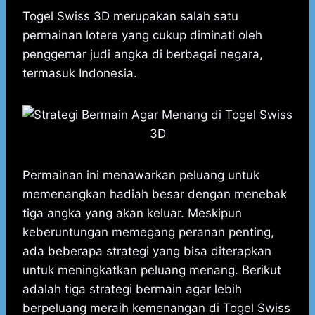
h
a
e
e
k
i
a
c
s
l
y
n
Togel Swiss 3D merupakan salah satu
t
e
s
e
p
e
permainan lotere yang cukup diminati oleh
s
b
e
g
e
penggemar judi angka di berbagai negara,
A
o
n
r
termasuk Indonesia.
p
o
g
a
p
k
e
m
r
Permainan ini menawarkan peluang untuk
memenangkan hadiah besar dengan menebak
tiga angka yang akan keluar. Meskipun
keberuntungan memegang peranan penting,
ada beberapa strategi yang bisa diterapkan
untuk meningkatkan peluang menang. Berikut
adalah tiga strategi bermain agar lebih
berpeluang meraih kemenangan di Togel Swiss