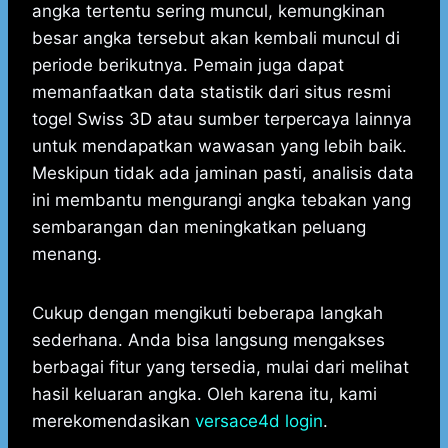
angka tertentu sering muncul, kemungkinan
besar angka tersebut akan kembali muncul di
periode berikutnya. Pemain juga dapat
memanfaatkan data statistik dari situs resmi
togel Swiss 3D atau sumber terpercaya lainnya
untuk mendapatkan wawasan yang lebih baik.
Meskipun tidak ada jaminan pasti, analisis data
ini membantu mengurangi angka tebakan yang
sembarangan dan meningkatkan peluang
menang.
Cukup dengan mengikuti beberapa langkah
sederhana. Anda bisa langsung mengakses
berbagai fitur yang tersedia, mulai dari melihat
hasil keluaran angka. Oleh karena itu, kami
merekomendasikan
versace4d login
.