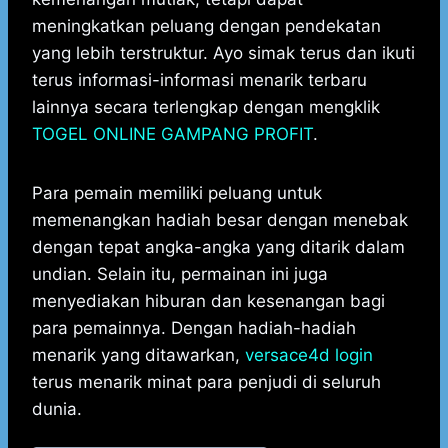
meningkatkan peluang dengan pendekatan
yang lebih terstruktur. Ayo simak terus dan ikuti
terus informasi-informasi menarik terbaru
lainnya secara terlengkap dengan mengklik
TOGEL ONLINE GAMPANG PROFIT
.
Para pemain memiliki peluang untuk
memenangkan hadiah besar dengan menebak
dengan tepat angka-angka yang ditarik dalam
undian. Selain itu, permainan ini juga
menyediakan hiburan dan kesenangan bagi
para pemainnya. Dengan hadiah-hadiah
menarik yang ditawarkan,
versace4d login
terus menarik minat para penjudi di seluruh
dunia.