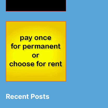
Recent Posts