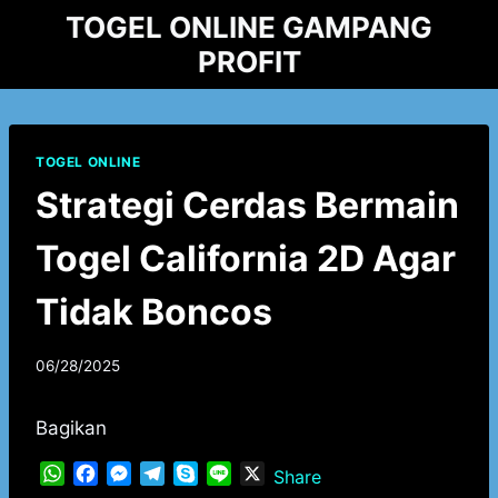
Skip
TOGEL ONLINE GAMPANG
to
PROFIT
content
TOGEL ONLINE
Strategi Cerdas Bermain
Togel California 2D Agar
Tidak Boncos
By
06/28/2025
adminxjfxh
Bagikan
W
F
M
T
S
L
X
Share