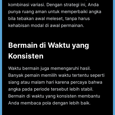
kombinasi variasi. Dengan strategi ini, Anda
punya ruang aman untuk memperbaiki angka
bila tebakan awal meleset, tanpa harus
kehabisan modal di awal permainan.
Bermain di Waktu yang
Konsisten
Waktu bermain juga memengaruhi hasil.
Banyak pemain memilih waktu tertentu seperti
siang atau malam hari karena percaya bahwa
angka pada periode tersebut lebih stabil.
Bermain di waktu yang konsisten membantu
Anda membaca pola dengan lebih baik.