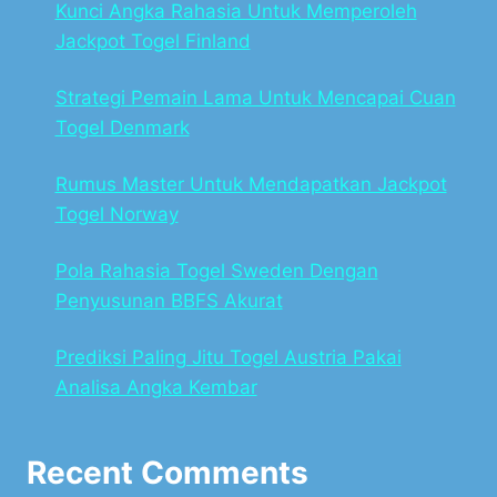
Kunci Angka Rahasia Untuk Memperoleh
Jackpot Togel Finland
Strategi Pemain Lama Untuk Mencapai Cuan
Togel Denmark
Rumus Master Untuk Mendapatkan Jackpot
Togel Norway
Pola Rahasia Togel Sweden Dengan
Penyusunan BBFS Akurat
Prediksi Paling Jitu Togel Austria Pakai
Analisa Angka Kembar
Recent Comments