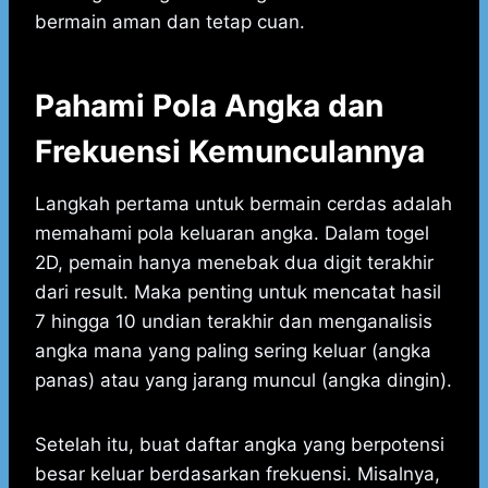
bermain aman dan tetap cuan.
Pahami Pola Angka dan
Frekuensi Kemunculannya
Langkah pertama untuk bermain cerdas adalah
memahami pola keluaran angka. Dalam togel
2D, pemain hanya menebak dua digit terakhir
dari result. Maka penting untuk mencatat hasil
7 hingga 10 undian terakhir dan menganalisis
angka mana yang paling sering keluar (angka
panas) atau yang jarang muncul (angka dingin).
Setelah itu, buat daftar angka yang berpotensi
besar keluar berdasarkan frekuensi. Misalnya,