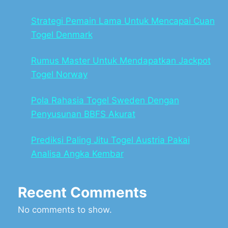
Strategi Pemain Lama Untuk Mencapai Cuan
Togel Denmark
Rumus Master Untuk Mendapatkan Jackpot
Togel Norway
Pola Rahasia Togel Sweden Dengan
Penyusunan BBFS Akurat
Prediksi Paling Jitu Togel Austria Pakai
Analisa Angka Kembar
Recent Comments
No comments to show.