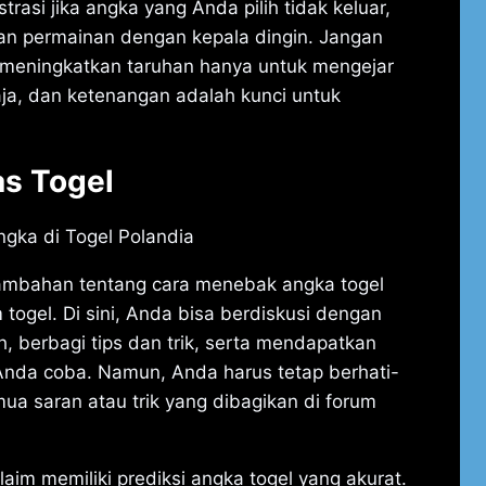
asi jika angka yang Anda pilih tidak keluar,
kan permainan dengan kepala dingin. Jangan
 meningkatkan taruhan hanya untuk mengejar
ja, dan ketenangan adalah kunci untuk
s Togel
ambahan tentang cara menebak angka togel
ogel. Di sini, Anda bisa berdiskusi dengan
h, berbagi tips dan trik, serta mendapatkan
 Anda coba. Namun, Anda harus tetap berhati-
ua saran atau trik yang dibagikan di forum
im memiliki prediksi angka togel yang akurat.