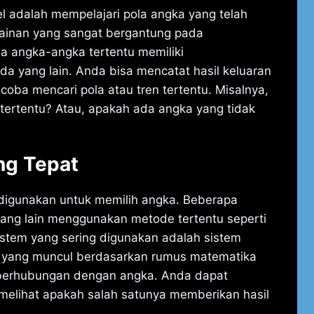
el adalah mempelajari pola angka yang telah
mainan yang sangat bergantung pada
 angka-angka tertentu memiliki
da yang lain. Anda bisa mencatat hasil keluaran
ba mencari pola atau tren tertentu. Misalnya,
tertentu? Atau, apakah ada angka yang tidak
ng Tepat
 digunakan untuk memilih angka. Beberapa
ang lain menggunakan metode tertentu seperti
istem yang sering digunakan adalah sistem
a yang muncul berdasarkan rumus matematika
p berhubungan dengan angka. Anda dapat
elihat apakah salah satunya memberikan hasil