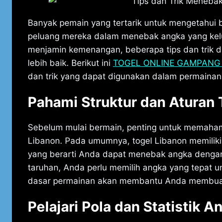
Banyak pemain yang tertarik untuk mengetahui b
peluang mereka dalam menebak angka yang kelu
menjamin kemenangan, beberapa tips dan trik
lebih baik. Berikut ini
TOGEL ONLINE GAMPANG 
dan trik yang dapat digunakan dalam permainan 
Pahami Struktur dan Aturan 
Sebelum mulai bermain, penting untuk memahami
Libanon. Pada umumnya, togel Libanon memiliki b
yang berarti Anda dapat menebak angka dengan b
taruhan, Anda perlu memilih angka yang tepat 
dasar permainan akan membantu Anda membuat k
Pelajari Pola dan Statistik