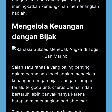
meningkatkan kemungkinan memenangkan
hadiah.
Mengelola Keuangan
dengan Bijak
Salah satu rahasia yang paling penting
dalam permainan togel adalah mengelola
keuangan dengan bijak. Jangan sampai
terlalu tergoda untuk terus bermain dan
bertaruh lebih banyak hanya karena
harapan memenangkan hadiah besar.