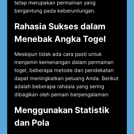
tetap merupakan permainan yang
bergantung pada keberuntungan.
Rahasia Sukses dalam
Menebak Angka Togel
Meskipun tidak ada cara pasti untuk
menjamin kemenangan dalam permainan
togel, beberapa metode dan pendekatan
dapat meningkatkan peluang Anda. Berikut
adalah beberapa rahasia yang sering
dibagikan oleh pemain berpengalaman:
Menggunakan Statistik
dan Pola