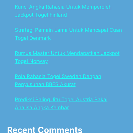
Kunci Angka Rahasia Untuk Memperoleh
Jackpot Togel Finland
Strategi Pemain Lama Untuk Mencapai Cuan
Togel Denmark
Rumus Master Untuk Mendapatkan Jackpot
Togel Norway
Pola Rahasia Togel Sweden Dengan
Penyusunan BBFS Akurat
Prediksi Paling Jitu Togel Austria Pakai
Analisa Angka Kembar
Recent Comments