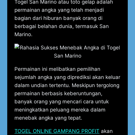
Togel San Marino atau toto gelap adalah
permainan angka yang telah menjadi
bagian dari hiburan banyak orang di
berbagai belahan dunia, termasuk San
Marino.
Permainan ini melibatkan pemilihan
sejumlah angka yang diprediksi akan keluar
dalam undian tertentu. Meskipun tergolong
permainan berbasis keberuntungan,
banyak orang yang mencari cara untuk
meningkatkan peluang mereka dalam
menebak angka yang tepat.
TOGEL ONLINE GAMPANG PROFIT
akan