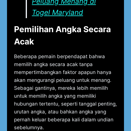
Peluang Menang di
Togel Maryland
Pemilihan Angka Secara
Acak
Beberapa pemain berpendapat bahwa
memilih angka secara acak tanpa
mempertimbangkan faktor apapun hanya
akan mengurangi peluang untuk menang.
Sebagai gantinya, mereka lebih memilih
untuk memilih angka yang memiliki
hubungan tertentu, seperti tanggal penting,
urutan angka, atau bahkan angka yang
pernah keluar beberapa kali dalam undian
sebelumnya.