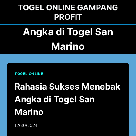
Skip
TOGEL ONLINE GAMPANG
to
PROFIT
content
Angka di Togel San
Marino
TOGEL ONLINE
Rahasia Sukses Menebak
Angka di Togel San
Marino
12/30/2024