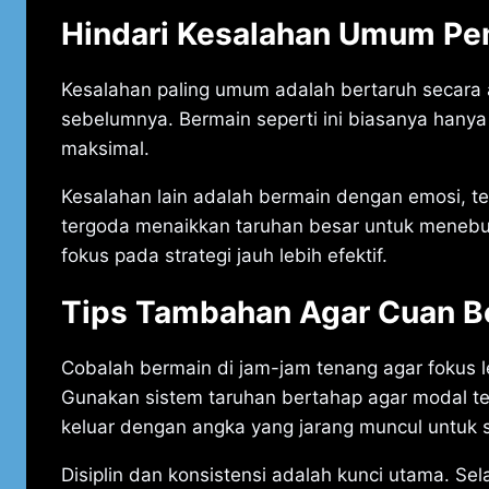
Hindari Kesalahan Umum Pe
Kesalahan paling umum adalah bertaruh secara 
sebelumnya. Bermain seperti ini biasanya hany
maksimal.
Kesalahan lain adalah bermain dengan emosi, te
tergoda menaikkan taruhan besar untuk menebu
fokus pada strategi jauh lebih efektif.
Tips Tambahan Agar Cuan B
Cobalah bermain di jam-jam tenang agar fokus l
Gunakan sistem taruhan bertahap agar modal t
keluar dengan angka yang jarang muncul untuk s
Disiplin dan konsistensi adalah kunci utama. Sela