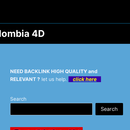
olombia 4D
NEED BACKLINK HIGH QUALITY and
RELEVANT ?
let us help.
click here
Search
Search