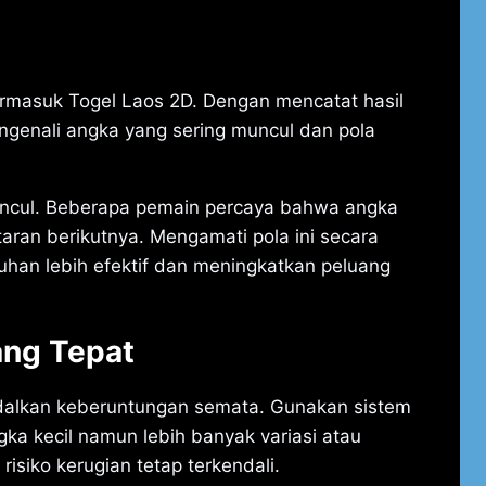
termasuk Togel Laos 2D. Dengan mencatat hasil
engenali angka yang sering muncul dan pola
 muncul. Beberapa pemain percaya bahwa angka
aran berikutnya. Mengamati pola ini secara
uhan lebih efektif dan meningkatkan peluang
ang Tepat
ndalkan keberuntungan semata. Gunakan sistem
ka kecil namun lebih banyak variasi atau
siko kerugian tetap terkendali.