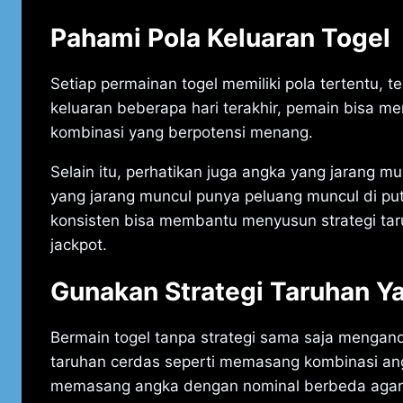
Pahami Pola Keluaran Togel
Setiap permainan togel memiliki pola tertentu, 
keluaran beberapa hari terakhir, pemain bisa m
kombinasi yang berpotensi menang.
Selain itu, perhatikan juga angka yang jarang
yang jarang muncul punya peluang muncul di put
konsisten bisa membantu menyusun strategi tar
jackpot.
Gunakan Strategi Taruhan Y
Bermain togel tanpa strategi sama saja menga
taruhan cerdas seperti memasang kombinasi ang
memasang angka dengan nominal berbeda agar ri