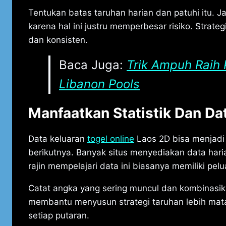
Tentukan batas taruhan harian dan patuhi itu. 
karena hal ini justru memperbesar risiko. Strate
dan konsisten.
Baca Juga:
Trik Ampuh Raih
Libanon Pools
Manfaatkan Statistik Dan Da
Data keluaran
togel online
Laos 2D bisa menjadi
berikutnya. Banyak situs menyediakan data hari
rajin mempelajari data ini biasanya memiliki pelu
Catat angka yang sering muncul dan kombinasika
membantu menyusun strategi taruhan lebih ma
setiap putaran.