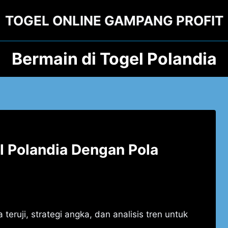
TOGEL ONLINE GAMPANG PROFIT
Bermain di Togel Polandia
 Polandia Dengan Pola
teruji, strategi angka, dan analisis tren untuk