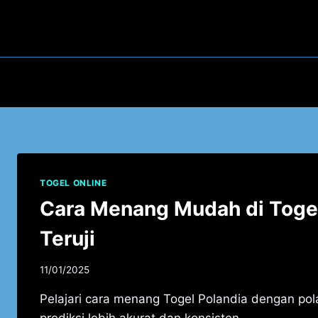
Skip
to
content
TOGEL ONLINE
Cara Menang Mudah di Togel
Teruji
11/01/2025
Pelajari cara menang Togel Polandia dengan pola 