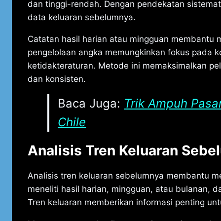
dan tinggi-rendah. Dengan pendekatan sistematis
data keluaran sebelumnya.
Catatan hasil harian atau mingguan membantu me
pengelolaan angka memungkinkan fokus pada ko
ketidakteraturan. Metode ini memaksimalkan pel
dan konsisten.
Baca Juga:
Trik Ampuh Pasan
Chile
Analisis Tren Keluaran Seb
Analisis tren keluaran sebelumnya membantu m
meneliti hasil harian, mingguan, atau bulanan, d
Tren keluaran memberikan informasi penting unt