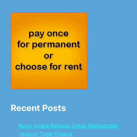
Recent Posts
Kunci Angka Rahasia Untuk Memperoleh
Jackpot Togel Finland