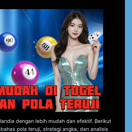
andia dengan lebih mudah dan efektif. Berikut
has pola teruji, strategi angka, dan analisis