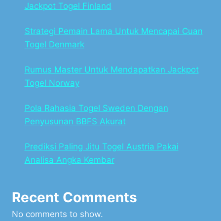
Jackpot Togel Finland
Strategi Pemain Lama Untuk Mencapai Cuan
Togel Denmark
Rumus Master Untuk Mendapatkan Jackpot
Togel Norway
Pola Rahasia Togel Sweden Dengan
Penyusunan BBFS Akurat
Prediksi Paling Jitu Togel Austria Pakai
Analisa Angka Kembar
Recent Comments
No comments to show.