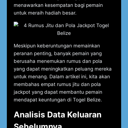
menawarkan kesempatan bagi pemain
untuk meraih hadiah besar.
Meskipun keberuntungan memainkan
peranan penting, banyak pemain yang
berusaha menemukan rumus dan pola
yang dapat meningkatkan peluang mereka
untuk menang. Dalam artikel ini, kita akan
membahas empat rumus jitu dan pola
jackpot yang dapat membantu pemain
mendapat keuntungan di Togel Belize.
Analisis Data Keluaran
Sebelumnya