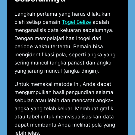
Langkah pertama yang harus dilakukan
oleh setiap pemain
Togel Belize
adalah
menganalisis data keluaran sebelumnya.
Dengan mempelajari hasil togel dari
periode waktu tertentu. Pemain bisa
mengidentifikasi pola, seperti angka yang
sering muncul (angka panas) dan angka
yang jarang muncul (angka dingin).
Untuk memakai metode ini, Anda dapat
mengumpulkan hasil pengundian selama
sebulan atau lebih dan mencatat angka-
angka yang telah keluar. Membuat grafik
atau tabel untuk memvisualisasikan data
dapat membantu Anda melihat pola yang
lebih jelas.