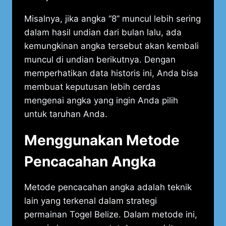
Misalnya, jika angka “8” muncul lebih sering
dalam hasil undian dari bulan lalu, ada
kemungkinan angka tersebut akan kembali
muncul di undian berikutnya. Dengan
memperhatikan data historis ini, Anda bisa
membuat keputusan lebih cerdas
mengenai angka yang ingin Anda pilih
untuk taruhan Anda.
Menggunakan Metode
Pencacahan Angka
Metode pencacahan angka adalah teknik
lain yang terkenal dalam strategi
permainan Togel Belize. Dalam metode ini,