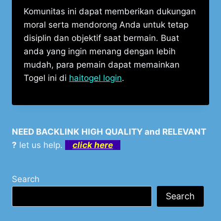
Komunitas ini dapat memberikan dukungan
moral serta mendorong Anda untuk tetap
disiplin dan objektif saat bermain. Buat
anda yang ingin menang dengan lebih
mudah, para pemain dapat memainkan
Togel ini di
haitogel login
.
NEED BACKLINK HIGH QUALITY and RELEVANT
?
let us help.
click here
Search
Search