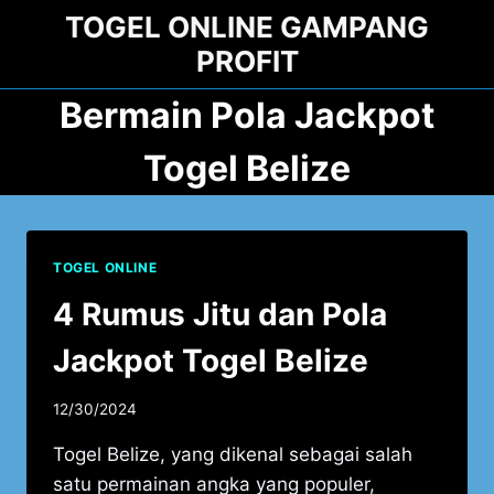
Skip
TOGEL ONLINE GAMPANG
to
PROFIT
content
Bermain Pola Jackpot
Togel Belize
TOGEL ONLINE
4 Rumus Jitu dan Pola
Jackpot Togel Belize
12/30/2024
Togel Belize, yang dikenal sebagai salah
satu permainan angka yang populer,