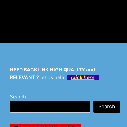
NEED BACKLINK HIGH QUALITY and
RELEVANT ?
let us help.
click here
Search
Search