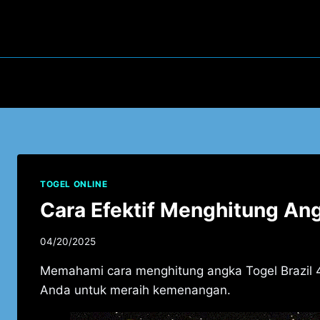
Skip
to
content
TOGEL ONLINE
Cara Efektif Menghitung Ang
04/20/2025
Memahami cara menghitung angka Togel Brazil 4
Anda untuk meraih kemenangan.