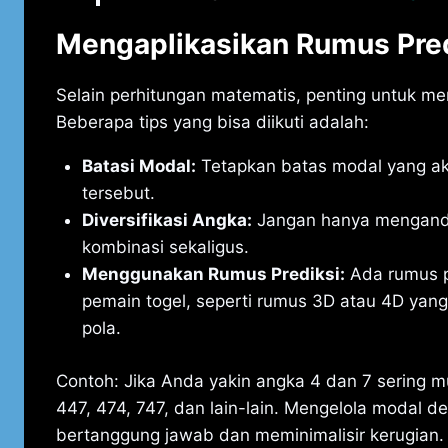
Mengaplikasikan Rumus Pred
Selain perhitungan matematis, penting untuk m
Beberapa tips yang bisa diikuti adalah:
Batasi Modal:
Tetapkan batas modal yang aka
tersebut.
Diversifikasi Angka:
Jangan hanya menganda
kombinasi sekaligus.
Menggunakan Rumus Prediksi:
Ada rumus p
pemain togel, seperti rumus 3D atau 4D yan
pola.
Contoh: Jika Anda yakin angka 4 dan 7 sering 
447, 474, 747, dan lain-lain. Mengelola modal
bertanggung jawab dan meminimalisir kerugian.