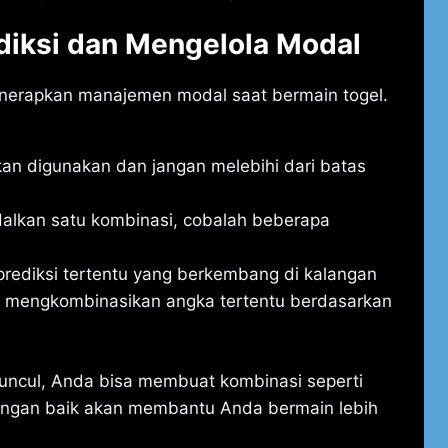
iksi dan Mengelola Modal
enerapkan manajemen modal saat bermain togel.
n digunakan dan jangan melebihi dari batas
lkan satu kombinasi, cobalah beberapa
rediksi tertentu yang berkembang di kalangan
g mengkombinasikan angka tertentu berdasarkan
muncul, Anda bisa membuat kombinasi seperti
 dengan baik akan membantu Anda bermain lebih