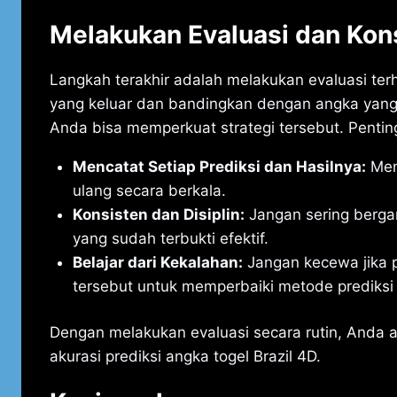
Melakukan Evaluasi dan Kons
Langkah terakhir adalah melakukan evaluasi terh
yang keluar dan bandingkan dengan angka yang A
Anda bisa memperkuat strategi tersebut. Penting
Mencatat Setiap Prediksi dan Hasilnya:
Memb
ulang secara berkala.
Konsisten dan Disiplin:
Jangan sering bergan
yang sudah terbukti efektif.
Belajar dari Kekalahan:
Jangan kecewa jika p
tersebut untuk memperbaiki metode prediksi
Dengan melakukan evaluasi secara rutin, Anda
akurasi prediksi angka togel Brazil 4D.