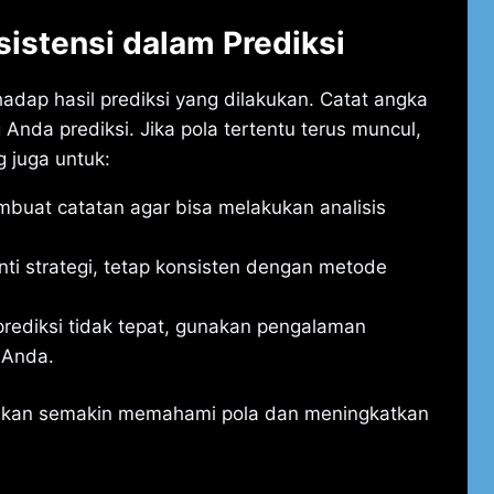
istensi dalam Prediksi
adap hasil prediksi yang dilakukan. Catat angka
nda prediksi. Jika pola tertentu terus muncul,
 juga untuk:
uat catatan agar bisa melakukan analisis
ti strategi, tetap konsisten dengan metode
rediksi tidak tepat, gunakan pengalaman
 Anda.
 akan semakin memahami pola dan meningkatkan