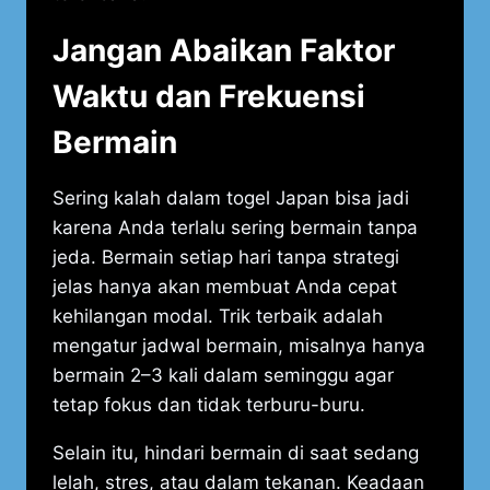
Jangan Abaikan Faktor
Waktu dan Frekuensi
Bermain
Sering kalah dalam togel Japan bisa jadi
karena Anda terlalu sering bermain tanpa
jeda. Bermain setiap hari tanpa strategi
jelas hanya akan membuat Anda cepat
kehilangan modal. Trik terbaik adalah
mengatur jadwal bermain, misalnya hanya
bermain 2–3 kali dalam seminggu agar
tetap fokus dan tidak terburu-buru.
Selain itu, hindari bermain di saat sedang
lelah, stres, atau dalam tekanan. Keadaan