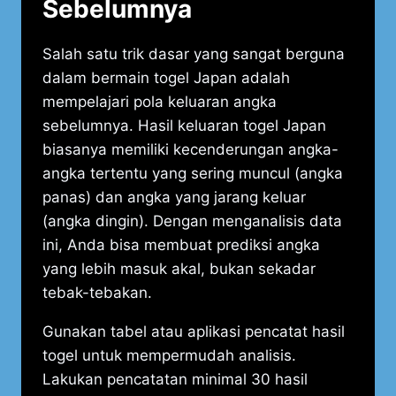
Sebelumnya
Salah satu trik dasar yang sangat berguna
dalam bermain togel Japan adalah
mempelajari pola keluaran angka
sebelumnya. Hasil keluaran togel Japan
biasanya memiliki kecenderungan angka-
angka tertentu yang sering muncul (angka
panas) dan angka yang jarang keluar
(angka dingin). Dengan menganalisis data
ini, Anda bisa membuat prediksi angka
yang lebih masuk akal, bukan sekadar
tebak-tebakan.
Gunakan tabel atau aplikasi pencatat hasil
togel untuk mempermudah analisis.
Lakukan pencatatan minimal 30 hasil