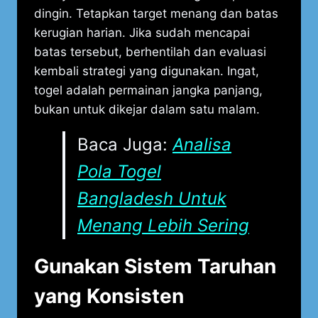
dingin. Tetapkan target menang dan batas
kerugian harian. Jika sudah mencapai
batas tersebut, berhentilah dan evaluasi
kembali strategi yang digunakan. Ingat,
togel adalah permainan jangka panjang,
bukan untuk dikejar dalam satu malam.
Baca Juga:
Analisa
Pola Togel
Bangladesh Untuk
Menang Lebih Sering
Gunakan Sistem Taruhan
yang Konsisten