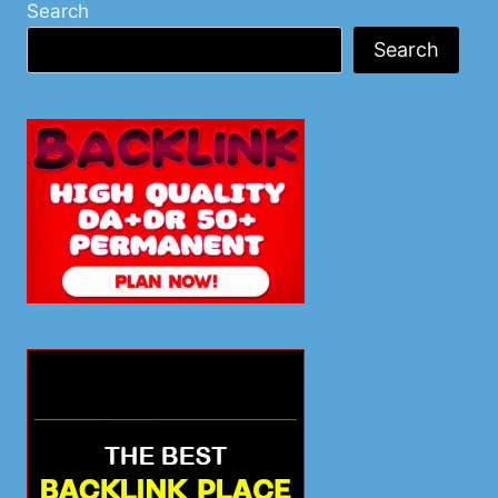
Search
Search