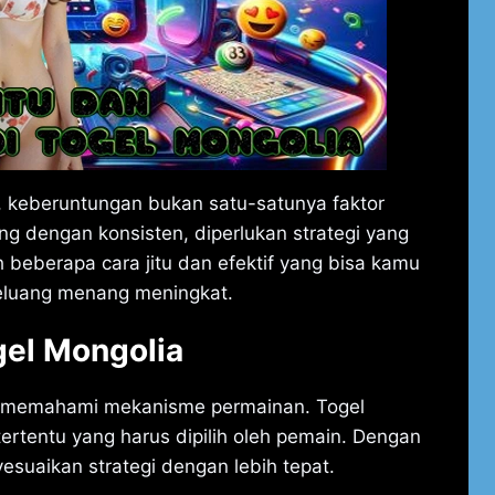
 keberuntungan bukan satu-satunya faktor
 dengan konsisten, diperlukan strategi yang
ah beberapa cara jitu dan efektif yang bisa kamu
eluang menang meningkat.
gel Mongolia
k memahami mekanisme permainan. Togel
rtentu yang harus dipilih oleh pemain. Dengan
suaikan strategi dengan lebih tepat.