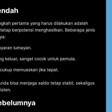
endah
ngkah pertama yang harus dilakukan adalah
i tetap berpotensi menghasilkan. Beberapa jenis
ya:
ayaran lumayan.
 keluar, sangat cocok untuk pemula.
l cukup memuaskan jika tepat.
Anda bisa menjaga saldo tetap stabil, sekaligus
isten.
Sebelumnya