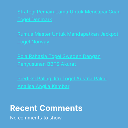
Strategi Pemain Lama Untuk Mencapai Cuan
Togel Denmark
Rumus Master Untuk Mendapatkan Jackpot
Togel Norway
Pola Rahasia Togel Sweden Dengan
Penyusunan BBFS Akurat
Prediksi Paling Jitu Togel Austria Pakai
Analisa Angka Kembar
Recent Comments
No comments to show.