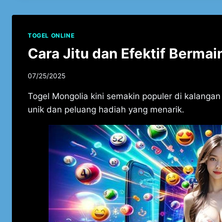
TOGEL ONLINE
Cara Jitu dan Efektif Bermai
07/25/2025
Togel Mongolia kini semakin populer di kalanga
unik dan peluang hadiah yang menarik.