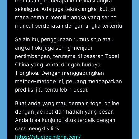
memasang beberapa kombinasi angka
sekaligus. Ada juga teknik angka ikut, di
mana pemain memilih angka yang sering
muncul berdekatan dengan angka tertentu.
Selain itu, penggunaan rumus shio atau
angka hoki juga sering menjadi
pertimbangan, terutama di pasaran Togel
China yang kental dengan budaya
Tionghoa. Dengan menggabungkan
metode-metode ini, peluang mendapatkan
prediksi jitu tentu lebih besar.
Buat anda yang mau bermain togel online
dengan jackpot dan hadiah yang besar.
Anda bisa kunjungi situs terbaik dengan
cara mengklik link
https://studioclmbrla.com/