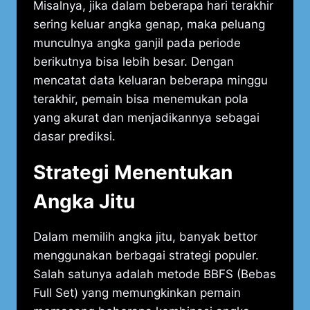
Misalnya, jika dalam beberapa hari terakhir
sering keluar angka genap, maka peluang
munculnya angka ganjil pada periode
berikutnya bisa lebih besar. Dengan
mencatat data keluaran beberapa minggu
terakhir, pemain bisa menemukan pola
yang akurat dan menjadikannya sebagai
dasar prediksi.
Strategi Menentukan
Angka Jitu
Dalam memilih angka jitu, banyak bettor
menggunakan berbagai strategi populer.
Salah satunya adalah metode BBFS (Bebas
Full Set) yang memungkinkan pemain