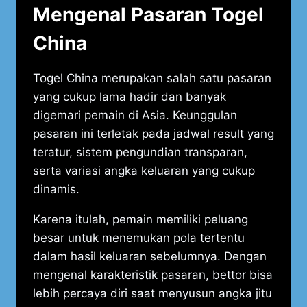
Mengenal Pasaran Togel
China
Togel China merupakan salah satu pasaran
yang cukup lama hadir dan banyak
digemari pemain di Asia. Keunggulan
pasaran ini terletak pada jadwal result yang
teratur, sistem pengundian transparan,
serta variasi angka keluaran yang cukup
dinamis.
Karena itulah, pemain memiliki peluang
besar untuk menemukan pola tertentu
dalam hasil keluaran sebelumnya. Dengan
mengenal karakteristik pasaran, bettor bisa
lebih percaya diri saat menyusun angka jitu