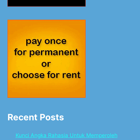
Recent Posts
Kunci Angka Rahasia Untuk Memperoleh