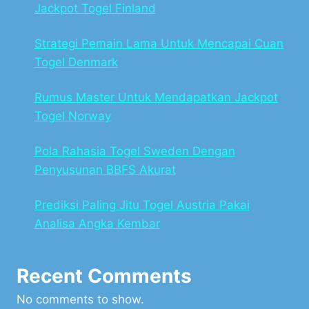
Jackpot Togel Finland
Strategi Pemain Lama Untuk Mencapai Cuan
Togel Denmark
Rumus Master Untuk Mendapatkan Jackpot
Togel Norway
Pola Rahasia Togel Sweden Dengan
Penyusunan BBFS Akurat
Prediksi Paling Jitu Togel Austria Pakai
Analisa Angka Kembar
Recent Comments
No comments to show.