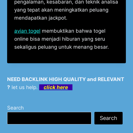
pengalaman, kesabaran, dan teknik analisa
yang tepat akan meningkatkan peluang
mendapatkan jackpot.
avian togel
membuktikan bahwa togel
online bisa menjadi hiburan yang seru
sekaligus peluang untuk menang besar.
NEED BACKLINK HIGH QUALITY and RELEVANT
?
let us help.
click here
Search
Search