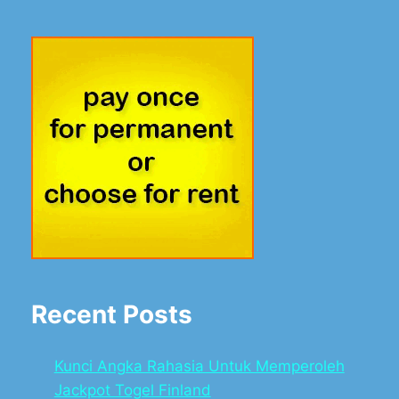
Recent Posts
Kunci Angka Rahasia Untuk Memperoleh
Jackpot Togel Finland