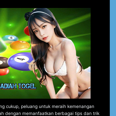
ang cukup, peluang untuk meraih kemenangan
lah dengan memanfaatkan berbagai tips dan trik