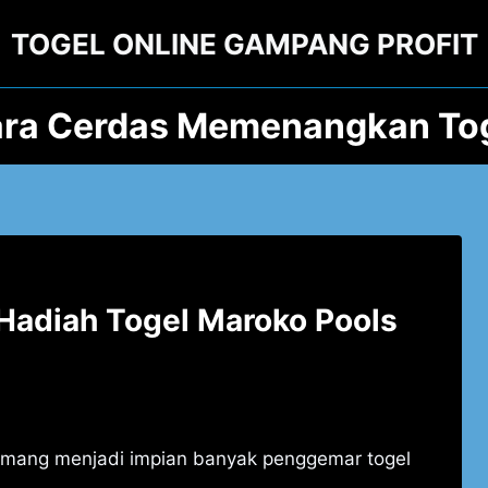
TOGEL ONLINE GAMPANG PROFIT
ra Cerdas Memenangkan To
adiah Togel Maroko Pools
mang menjadi impian banyak penggemar togel