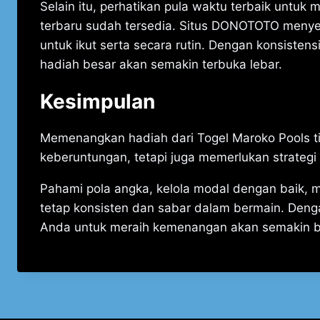
Selain itu, perhatikan pula waktu terbaik untuk
terbaru sudah tersedia. Situs DONOTOTO menye
untuk ikut serta secara rutin. Dengan konsist
hadiah besar akan semakin terbuka lebar.
Kesimpulan
Memenangkan hadiah dari Togel Maroko Pools 
keberuntungan, tetapi juga memerlukan strategi
Pahami pola angka, kelola modal dengan baik, ma
tetap konsisten dan sabar dalam bermain. Deng
Anda untuk meraih kemenangan akan semakin b