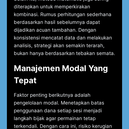
diterapkan untuk memperkirakan
kombinasi. Rumus perhitungan sederhana
berdasarkan hasil sebelumnya dapat
dijadikan acuan tambahan. Dengan
konsistensi mencatat data dan melakukan
analisis, strategi akan semakin terarah,
bukan hanya berdasarkan tebakan semata.
Manajemen Modal Yang
Tepat
Faktor penting berikutnya adalah
pengelolaan modal. Menetapkan batas
penggunaan dana setiap sesi menjadi
langkah bijak agar permainan tetap
terkendali. Dengan cara ini, risiko kerugian