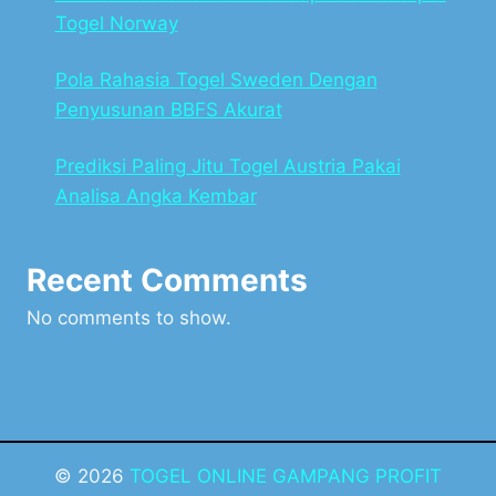
Togel Norway
Pola Rahasia Togel Sweden Dengan
Penyusunan BBFS Akurat
Prediksi Paling Jitu Togel Austria Pakai
Analisa Angka Kembar
Recent Comments
No comments to show.
© 2026
TOGEL ONLINE GAMPANG PROFIT