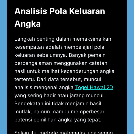
Analisis Pola Keluaran
Angka
Langkah penting dalam memaksimalkan
kesempatan adalah mempelajari pola
keluaran sebelumnya. Banyak pemain
berpengalaman menggunakan catatan
hasil untuk melihat kecenderungan angka
tertentu. Dari data tersebut, muncul
analisis mengenai angka
Togel Hawai 2D
yang sering hadir atau jarang muncul.
Pendekatan ini tidak menjamin hasil
mutlak, namun mampu memperbesar
potensi pemilihan angka yang tepat.
Selain itu, metode matematis juga sering