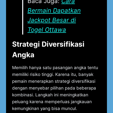
Baca Juga:
Cara
Bermain Dapatkan
Jackpot Besar di
Togel Ottawa
Strategi Diversifikasi
Angka
Memilih hanya satu pasangan angka tentu
memiliki risiko tinggi. Karena itu, banyak
pemain menerapkan strategi diversifikasi
dengan menyebar pilihan pada beberapa
kombinasi. Langkah ini meningkatkan
peluang karena memperluas jangkauan
kemungkinan yang bisa muncul.