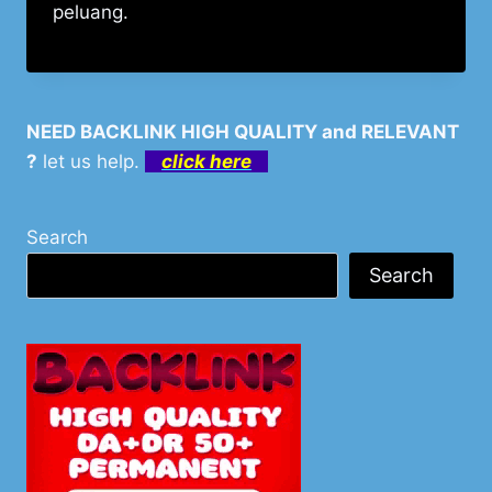
peluang.
NEED BACKLINK HIGH QUALITY and RELEVANT
?
let us help.
click here
Search
Search