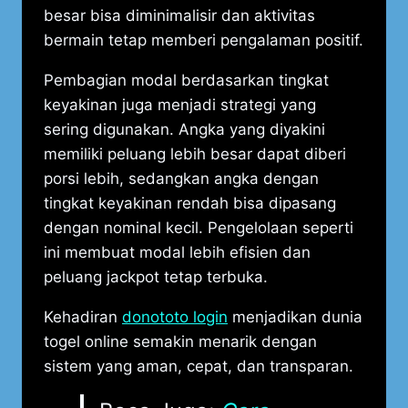
besar bisa diminimalisir dan aktivitas
bermain tetap memberi pengalaman positif.
Pembagian modal berdasarkan tingkat
keyakinan juga menjadi strategi yang
sering digunakan. Angka yang diyakini
memiliki peluang lebih besar dapat diberi
porsi lebih, sedangkan angka dengan
tingkat keyakinan rendah bisa dipasang
dengan nominal kecil. Pengelolaan seperti
ini membuat modal lebih efisien dan
peluang jackpot tetap terbuka.
Kehadiran
donototo login
menjadikan dunia
togel online semakin menarik dengan
sistem yang aman, cepat, dan transparan.