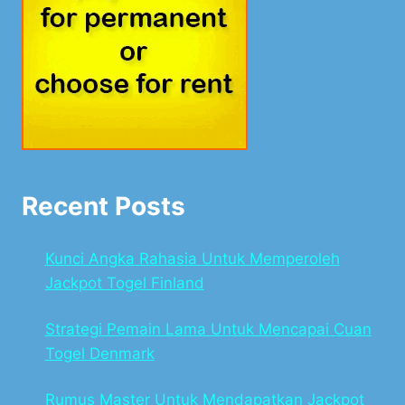
Recent Posts
Kunci Angka Rahasia Untuk Memperoleh
Jackpot Togel Finland
Strategi Pemain Lama Untuk Mencapai Cuan
Togel Denmark
Rumus Master Untuk Mendapatkan Jackpot