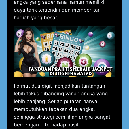
angka yang sederhana namun memiliki
daya tarik tersendiri dan memberikan
hadiah yang besar.
Format dua digit menjadikan tantangan
lebih fokus dibanding varian angka yang
lebih panjang. Setiap putaran hanya
membutuhkan tebakan dua angka,
sehingga strategi pemilihan angka sangat
berpengaruh terhadap hasil.