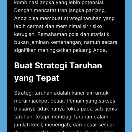
kombinasi angka yang lebih potensial.
Dengan mencatat tren jangka panjang,
Anda bisa membuat strategi taruhan yang
lebih cermat dan meminimalisir risiko
kerugian. Pemahaman pola dan statistik
bukan jaminan kemenangan, namun secara
signifikan meningkatkan peluang Anda.
Buat Strategi Taruhan
yang Tepat
Strategi taruhan adalah kunci lain untuk
meraih jackpot besar. Pemain yang sukses
biasanya tidak hanya fokus pada satu jenis
taruhan, tetapi membagi taruhan dalam
jumlah kecil, menengah, dan besar sesuai