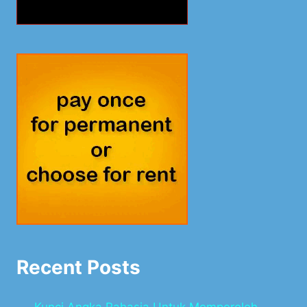
Recent Posts
Kunci Angka Rahasia Untuk Memperoleh