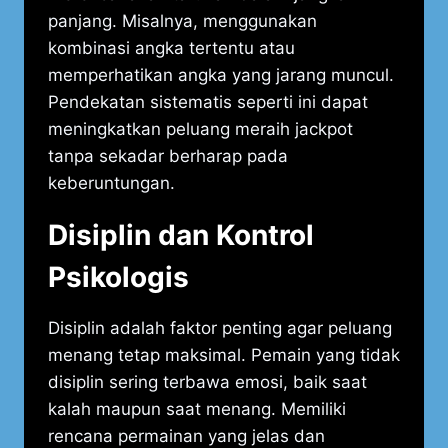
panjang. Misalnya, menggunakan
kombinasi angka tertentu atau
memperhatikan angka yang jarang muncul.
Pendekatan sistematis seperti ini dapat
meningkatkan peluang meraih jackpot
tanpa sekadar berharap pada
keberuntungan.
Disiplin dan Kontrol
Psikologis
Disiplin adalah faktor penting agar peluang
menang tetap maksimal. Pemain yang tidak
disiplin sering terbawa emosi, baik saat
kalah maupun saat menang. Memiliki
rencana permainan yang jelas dan