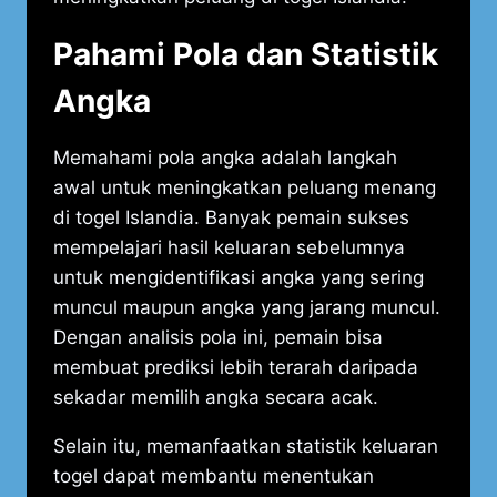
Pahami Pola dan Statistik
Angka
Memahami pola angka adalah langkah
awal untuk meningkatkan peluang menang
di togel Islandia. Banyak pemain sukses
mempelajari hasil keluaran sebelumnya
untuk mengidentifikasi angka yang sering
muncul maupun angka yang jarang muncul.
Dengan analisis pola ini, pemain bisa
membuat prediksi lebih terarah daripada
sekadar memilih angka secara acak.
Selain itu, memanfaatkan statistik keluaran
togel dapat membantu menentukan