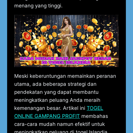
menang yang tinggi.
Meski keberuntungan memainkan peranan
utama, ada beberapa strategi dan
pendekatan yang dapat membantu
meningkatkan peluang Anda meraih
kemenangan besar. Artikel ini
TOGEL
ONLINE GAMPANG PROFIT
membahas
cara-cara mudah namun efektif untuk
meningkatkan peluang di togel Islandia.