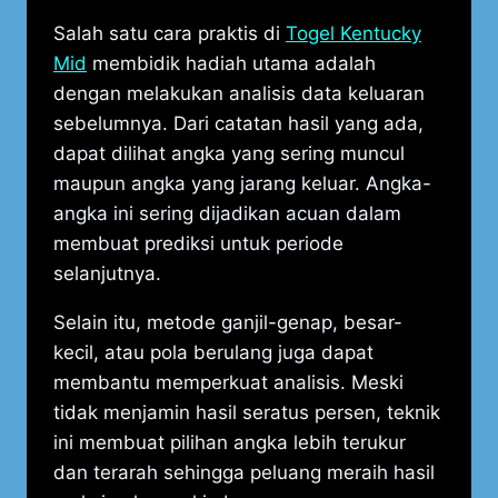
Salah satu cara praktis di
Togel Kentucky
Mid
membidik hadiah utama adalah
dengan melakukan analisis data keluaran
sebelumnya. Dari catatan hasil yang ada,
dapat dilihat angka yang sering muncul
maupun angka yang jarang keluar. Angka-
angka ini sering dijadikan acuan dalam
membuat prediksi untuk periode
selanjutnya.
Selain itu, metode ganjil-genap, besar-
kecil, atau pola berulang juga dapat
membantu memperkuat analisis. Meski
tidak menjamin hasil seratus persen, teknik
ini membuat pilihan angka lebih terukur
dan terarah sehingga peluang meraih hasil