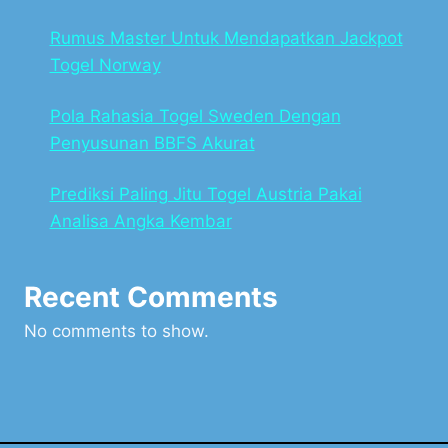
Rumus Master Untuk Mendapatkan Jackpot
Togel Norway
Pola Rahasia Togel Sweden Dengan
Penyusunan BBFS Akurat
Prediksi Paling Jitu Togel Austria Pakai
Analisa Angka Kembar
Recent Comments
No comments to show.