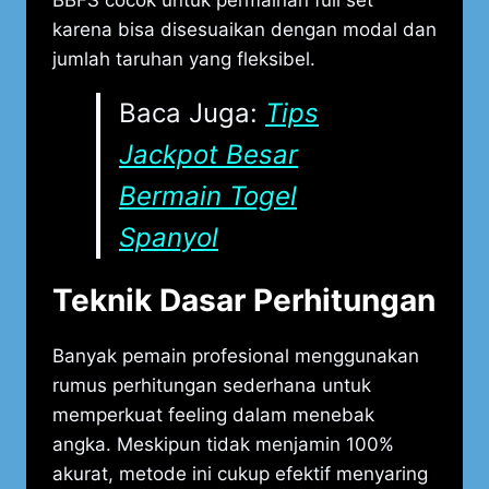
BBFS cocok untuk permainan full set
karena bisa disesuaikan dengan modal dan
jumlah taruhan yang fleksibel.
Baca Juga:
Tips
Jackpot Besar
Bermain Togel
Spanyol
Teknik Dasar Perhitungan
Banyak pemain profesional menggunakan
rumus perhitungan sederhana untuk
memperkuat feeling dalam menebak
angka. Meskipun tidak menjamin 100%
akurat, metode ini cukup efektif menyaring