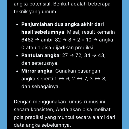
angka potensial. Berikut adalah beberapa
teknik yang umum:
Penjumlahan dua angka akhir dari
hasil sebelumnya
: Misal, result kemarin
6482 → ambil 82 → 8 + 2 = 10 → angka
0 atau 1 bisa dijadikan prediksi.
Pantulan angka
: 27 → 72, 34 → 43,
dan seterusnya.
Mirror angka
: Gunakan pasangan
angka seperti 1 ↔ 6, 2 ↔ 7, 3 ↔ 8,
dan sebagainya.
Dengan menggunakan rumus-rumus ini
secara konsisten, Anda akan bisa melihat
pola prediksi yang muncul secara alami dari
data angka sebelumnya.