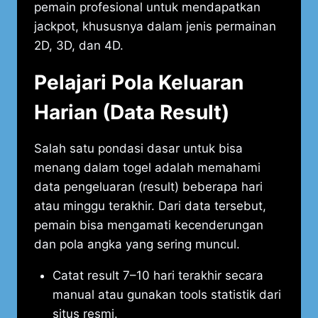
pemain profesional untuk mendapatkan
jackpot, khususnya dalam jenis permainan
2D, 3D, dan 4D.
Pelajari Pola Keluaran
Harian (Data Result)
Salah satu pondasi dasar untuk bisa
menang dalam togel adalah memahami
data pengeluaran (result) beberapa hari
atau minggu terakhir. Dari data tersebut,
pemain bisa mengamati kecenderungan
dan pola angka yang sering muncul.
Catat result 7–10 hari terakhir secara
manual atau gunakan tools statistik dari
situs resmi.