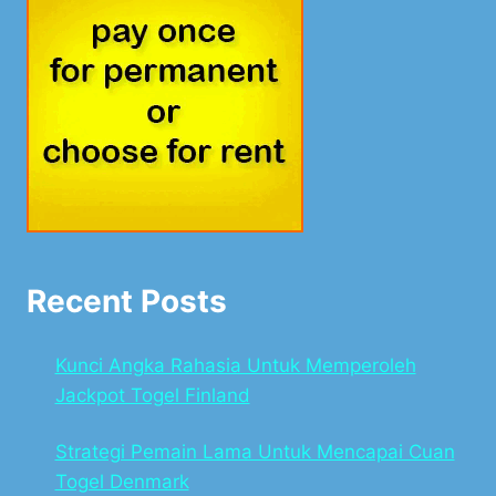
Recent Posts
Kunci Angka Rahasia Untuk Memperoleh
Jackpot Togel Finland
Strategi Pemain Lama Untuk Mencapai Cuan
Togel Denmark