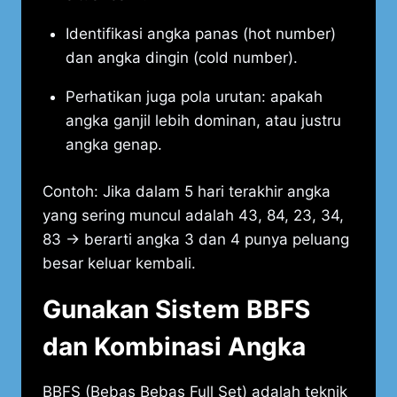
Identifikasi angka panas (hot number)
dan angka dingin (cold number).
Perhatikan juga pola urutan: apakah
angka ganjil lebih dominan, atau justru
angka genap.
Contoh: Jika dalam 5 hari terakhir angka
yang sering muncul adalah 43, 84, 23, 34,
83 → berarti angka 3 dan 4 punya peluang
besar keluar kembali.
Gunakan Sistem BBFS
dan Kombinasi Angka
BBFS (Bebas Bebas Full Set) adalah teknik