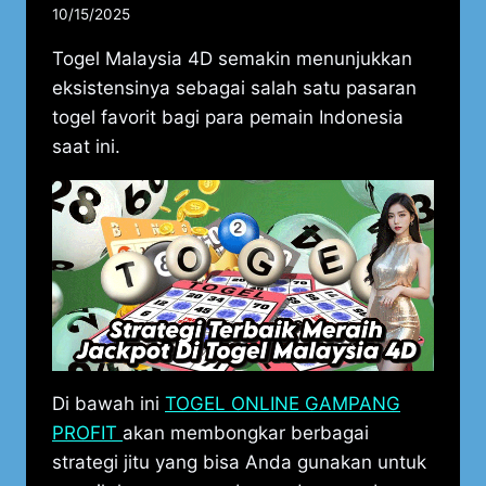
10/15/2025
Togel Malaysia 4D semakin menunjukkan
eksistensinya sebagai salah satu pasaran
togel favorit bagi para pemain Indonesia
saat ini.
Di bawah ini
TOGEL ONLINE GAMPANG
PROFIT
akan membongkar berbagai
strategi jitu yang bisa Anda gunakan untuk