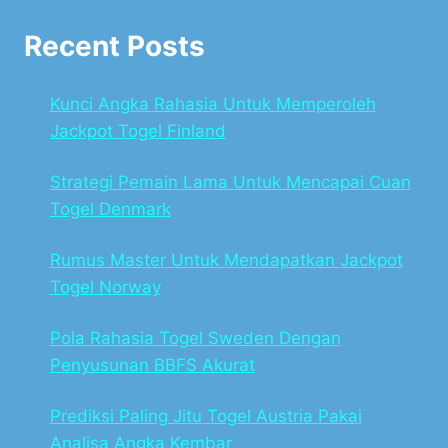
Recent Posts
Kunci Angka Rahasia Untuk Memperoleh
Jackpot Togel Finland
Strategi Pemain Lama Untuk Mencapai Cuan
Togel Denmark
Rumus Master Untuk Mendapatkan Jackpot
Togel Norway
Pola Rahasia Togel Sweden Dengan
Penyusunan BBFS Akurat
Prediksi Paling Jitu Togel Austria Pakai
Analisa Angka Kembar