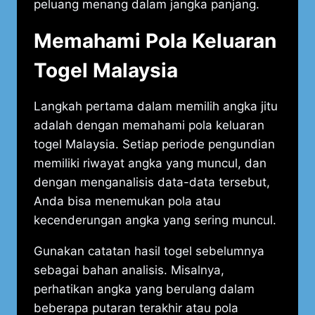
peluang menang dalam jangka panjang.
Memahami Pola Keluaran
Togel Malaysia
Langkah pertama dalam memilih angka jitu
adalah dengan memahami pola keluaran
togel Malaysia. Setiap periode pengundian
memiliki riwayat angka yang muncul, dan
dengan menganalisis data-data tersebut,
Anda bisa menemukan pola atau
kecenderungan angka yang sering muncul.
Gunakan catatan hasil togel sebelumnya
sebagai bahan analisis. Misalnya,
perhatikan angka yang berulang dalam
beberapa putaran terakhir atau pola