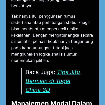
berikutnya.
Tak hanya itu, penggunaan rumus
sederhana atau perhitungan statistik juga
bisa membantu memperkecil resiko
kekalahan. Dengan mengatur angka secara
sistematis, pemain tidak hanya bergantung
pada keberuntungan, tetapi juga
menggunakan logika analisis untuk
menentukan pilihan.
Baca Juga:
Tips Jitu
Bermain di Togel
China 3D
Manajemen Modal Dalam