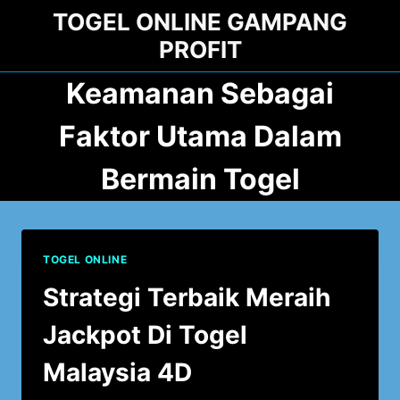
Skip
TOGEL ONLINE GAMPANG
to
PROFIT
content
Keamanan Sebagai
Faktor Utama Dalam
Bermain Togel
TOGEL ONLINE
Strategi Terbaik Meraih
Jackpot Di Togel
Malaysia 4D