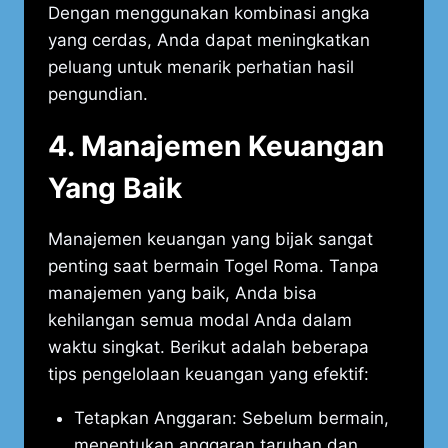
Dengan menggunakan kombinasi angka
yang cerdas, Anda dapat meningkatkan
peluang untuk menarik perhatian hasil
pengundian.
4. Manajemen Keuangan
Yang Baik
Manajemen keuangan yang bijak sangat
penting saat bermain Togel Roma. Tanpa
manajemen yang baik, Anda bisa
kehilangan semua modal Anda dalam
waktu singkat. Berikut adalah beberapa
tips pengelolaan keuangan yang efektif:
Tetapkan Anggaran: Sebelum bermain,
menentukan anggaran taruhan dan