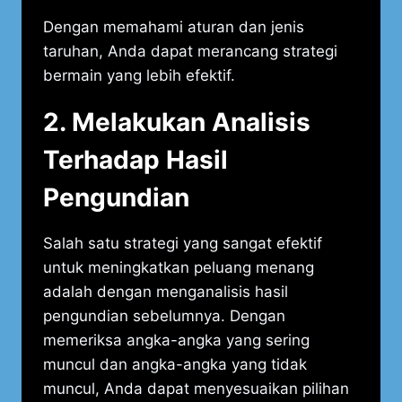
Dengan memahami aturan dan jenis
taruhan, Anda dapat merancang strategi
bermain yang lebih efektif.
2. Melakukan Analisis
Terhadap Hasil
Pengundian
Salah satu strategi yang sangat efektif
untuk meningkatkan peluang menang
adalah dengan menganalisis hasil
pengundian sebelumnya. Dengan
memeriksa angka-angka yang sering
muncul dan angka-angka yang tidak
muncul, Anda dapat menyesuaikan pilihan