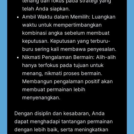
tenang dan fokus pada strategi yang
telah Anda siapkan.
Ambil Waktu dalam Memilih: Luangkan
waktu untuk mempertimbangkan
kombinasi angka sebelum membuat
keputusan. Keputusan yang terburu-
buru sering kali membawa penyesalan.
Nikmati Pengalaman Bermain: Alih-alih
hanya terfokus pada tujuan untuk
menang, nikmati proses bermain.
Membangun pengalaman positif akan
membuat permainan lebih
menyenangkan.
Dengan disiplin dan kesabaran, Anda
dapat menghadapi tantangan permainan
dengan lebih baik, serta meningkatkan