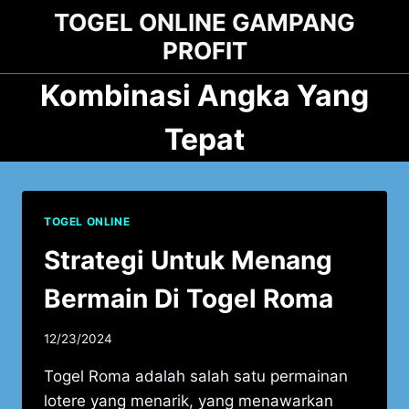
Skip
TOGEL ONLINE GAMPANG
to
PROFIT
content
Kombinasi Angka Yang
Tepat
TOGEL ONLINE
Strategi Untuk Menang
Bermain Di Togel Roma
12/23/2024
Togel Roma adalah salah satu permainan
lotere yang menarik, yang menawarkan