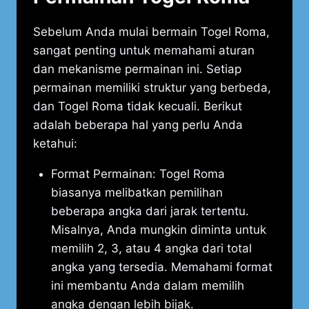
Sebelum Anda mulai bermain Togel Roma,
sangat penting untuk memahami aturan
dan mekanisme permainan ini. Setiap
permainan memiliki struktur yang berbeda,
dan Togel Roma tidak kecuali. Berikut
adalah beberapa hal yang perlu Anda
ketahui:
Format Permainan: Togel Roma
biasanya melibatkan pemilihan
beberapa angka dari jarak tertentu.
Misalnya, Anda mungkin diminta untuk
memilih 2, 3, atau 4 angka dari total
angka yang tersedia. Memahami format
ini membantu Anda dalam memilih
angka dengan lebih bijak.