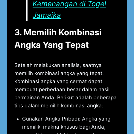
Kemenangan di Togel
Jamaika
3. Memilih Kombinasi
Angka Yang Tepat
Setelah melakukan analisis, saatnya
memilih kombinasi angka yang tepat.
Kombinasi angka yang cermat dapat
membuat perbedaan besar dalam hasil
permainan Anda. Berikut adalah beberapa
tips dalam memilih kombinasi angka:
Gunakan Angka Pribadi: Angka yang
memiliki makna khusus bagi Anda,