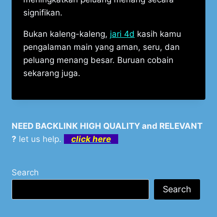
signifikan.
Bukan kaleng-kaleng,
jari 4d
kasih kamu
pengalaman main yang aman, seru, dan
peluang menang besar. Buruan cobain
sekarang juga.
NEED BACKLINK HIGH QUALITY and RELEVANT
?
let us help.
click here
Search
Search