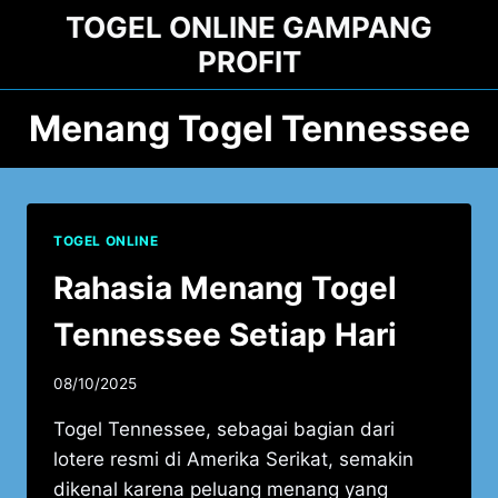
Skip
TOGEL ONLINE GAMPANG
to
PROFIT
content
Menang Togel Tennessee
TOGEL ONLINE
Rahasia Menang Togel
Tennessee Setiap Hari
08/10/2025
Togel Tennessee, sebagai bagian dari
lotere resmi di Amerika Serikat, semakin
dikenal karena peluang menang yang