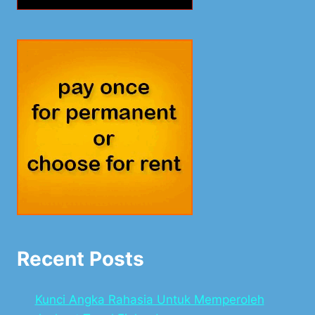
Recent Posts
Kunci Angka Rahasia Untuk Memperoleh