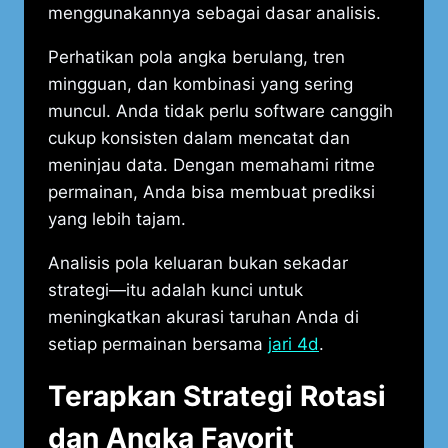
menggunakannya sebagai dasar analisis.
Perhatikan pola angka berulang, tren
mingguan, dan kombinasi yang sering
muncul. Anda tidak perlu software canggih
cukup konsisten dalam mencatat dan
meninjau data. Dengan memahami ritme
permainan, Anda bisa membuat prediksi
yang lebih tajam.
Analisis pola keluaran bukan sekadar
strategi—itu adalah kunci untuk
meningkatkan akurasi taruhan Anda di
setiap permainan bersama
jari 4d
.
Terapkan Strategi Rotasi
dan Angka Favorit