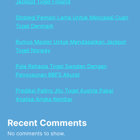
Jackpot Togel Finland
Strategi Pemain Lama Untuk Mencapai Cuan
Togel Denmark
Rumus Master Untuk Mendapatkan Jackpot
Togel Norway
Pola Rahasia Togel Sweden Dengan
Penyusunan BBFS Akurat
Prediksi Paling Jitu Togel Austria Pakai
Analisa Angka Kembar
Recent Comments
No comments to show.