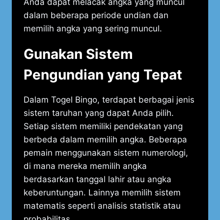
Anda dapat melacak angka yang muncul
dalam beberapa periode undian dan
memilih angka yang sering muncul.
Gunakan Sistem
Pengundian yang Tepat
Dalam Togel Bingo, terdapat berbagai jenis
sistem taruhan yang dapat Anda pilih.
Setiap sistem memiliki pendekatan yang
berbeda dalam memilih angka. Beberapa
pemain menggunakan sistem numerologi,
di mana mereka memilih angka
berdasarkan tanggal lahir atau angka
keberuntungan. Lainnya memilih sistem
matematis seperti analisis statistik atau
probabilitas.