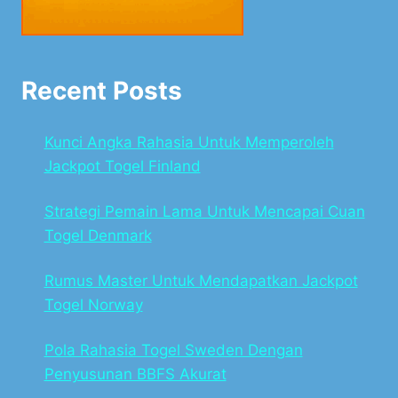
Recent Posts
Kunci Angka Rahasia Untuk Memperoleh
Jackpot Togel Finland
Strategi Pemain Lama Untuk Mencapai Cuan
Togel Denmark
Rumus Master Untuk Mendapatkan Jackpot
Togel Norway
Pola Rahasia Togel Sweden Dengan
Penyusunan BBFS Akurat