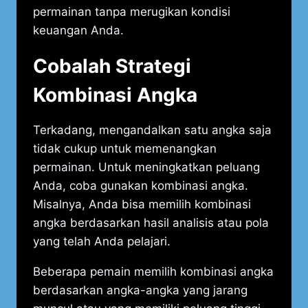
permainan tanpa merugikan kondisi
keuangan Anda.
Cobalah Strategi
Kombinasi Angka
Terkadang, mengandalkan satu angka saja
tidak cukup untuk memenangkan
permainan. Untuk meningkatkan peluang
Anda, coba gunakan kombinasi angka.
Misalnya, Anda bisa memilih kombinasi
angka berdasarkan hasil analisis atau pola
yang telah Anda pelajari.
Beberapa pemain memilih kombinasi angka
berdasarkan angka-angka yang jarang