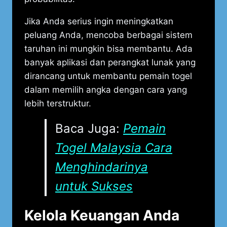
Jika Anda serius ingin meningkatkan
peluang Anda, mencoba berbagai sistem
taruhan ini mungkin bisa membantu. Ada
banyak aplikasi dan perangkat lunak yang
dirancang untuk membantu pemain togel
dalam memilih angka dengan cara yang
lebih terstruktur.
Baca Juga:
Pemain
Togel Malaysia Cara
Menghindarinya
untuk Sukses
Kelola Keuangan Anda