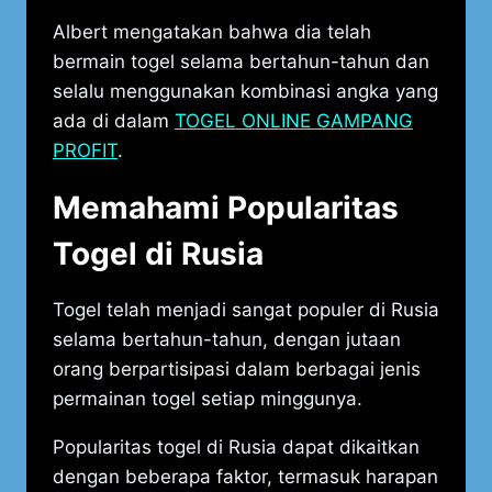
Albert mengatakan bahwa dia telah
bermain togel selama bertahun-tahun dan
selalu menggunakan kombinasi angka yang
ada di dalam
TOGEL ONLINE GAMPANG
PROFIT
.
Memahami Popularitas
Togel di Rusia
Togel telah menjadi sangat populer di Rusia
selama bertahun-tahun, dengan jutaan
orang berpartisipasi dalam berbagai jenis
permainan togel setiap minggunya.
Popularitas togel di Rusia dapat dikaitkan
dengan beberapa faktor, termasuk harapan