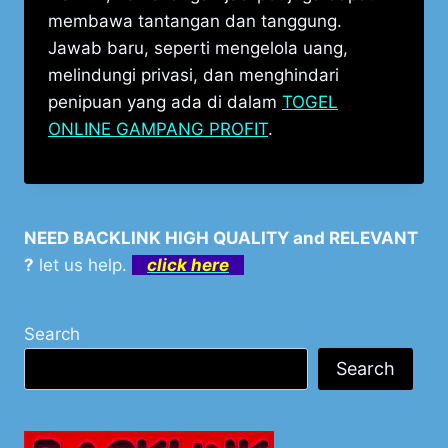
membawa tantangan dan tanggung.
Jawab baru, seperti mengelola uang,
melindungi privasi, dan menghindari
penipuan yang ada di dalam
TOGEL
ONLINE GAMPANG PROFIT
.
NEED BACKLINK HIGH QUALITY and RELEVANT
?
let us help.
click here
Search
Search