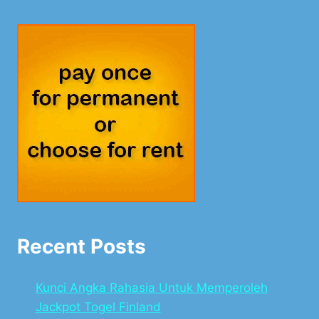
Recent Posts
Kunci Angka Rahasia Untuk Memperoleh
Jackpot Togel Finland