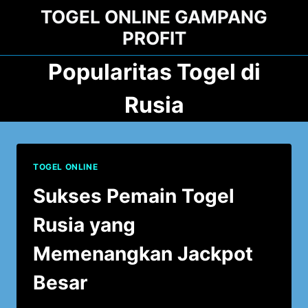
Skip
TOGEL ONLINE GAMPANG
to
PROFIT
content
Popularitas Togel di
Rusia
TOGEL ONLINE
Sukses Pemain Togel
Rusia yang
Memenangkan Jackpot
Besar