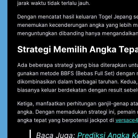
jarak waktu tidak terlalu jauh.
Dengan mencatat hasil keluaran Togel Jepang s
menemukan kecenderungan angka yang lebih mung
menguntungkan dibanding hanya mengandalkan 
Strategi Memilih Angka Tep
Ada beberapa strategi yang bisa diterapkan unt
gunakan metode BBFS (Bebas Full Set) dengan m
dikombinasikan dalam berbagai taruhan. Kedua, 
biasanya keluar berdekatan dengan result sebe
Ketiga, manfaatkan perhitungan ganjil-genap at
angka. Dengan memadukan strategi ini, pemain
angka tepat yang berpotensi jackpot di
versace
Baca Juga:
Prediksi Angka 