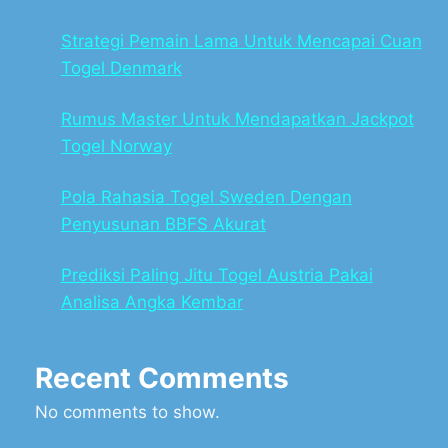
Strategi Pemain Lama Untuk Mencapai Cuan
Togel Denmark
Rumus Master Untuk Mendapatkan Jackpot
Togel Norway
Pola Rahasia Togel Sweden Dengan
Penyusunan BBFS Akurat
Prediksi Paling Jitu Togel Austria Pakai
Analisa Angka Kembar
Recent Comments
No comments to show.