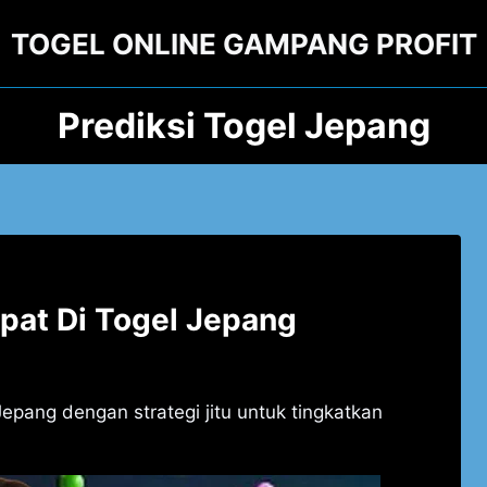
TOGEL ONLINE GAMPANG PROFIT
Prediksi Togel Jepang
pat Di Togel Jepang
Jepang dengan strategi jitu untuk tingkatkan