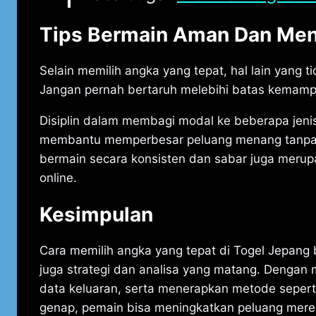
Tips Bermain Aman Dan Me
Selain memilih angka yang tepat, hal lain yang 
Jangan pernah bertaruh melebihi batas kemam
Disiplin dalam membagi modal ke beberapa jenis
membantu memperbesar peluang menang tanpa har
bermain secara konsisten dan sabar juga meru
online.
Kesimpulan
Cara memilih angka yang tepat di Togel Jepang
juga strategi dan analisa yang matang. Dengan 
data keluaran, serta menerapkan metode seperti
genap, pemain bisa meningkatkan peluang mer