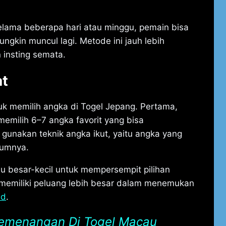
elama beberapa hari atau minggu, pemain bisa
kin muncul lagi. Metode ini jauh lebih
insting semata.
at
uk memilih angka di Togel Jepang. Pertama,
emilih 6–7 angka favorit yang bisa
gunakan teknik angka ikut, yaitu angka yang
lumnya.
au besar-kecil untuk mempersempit pilihan
 memiliki peluang lebih besar dalam menemukan
4d
.
Kemenangan Di Togel Macau