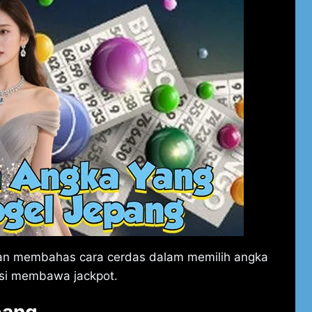
kan membahas cara cerdas dalam memilih angka
nsi membawa jackpot.