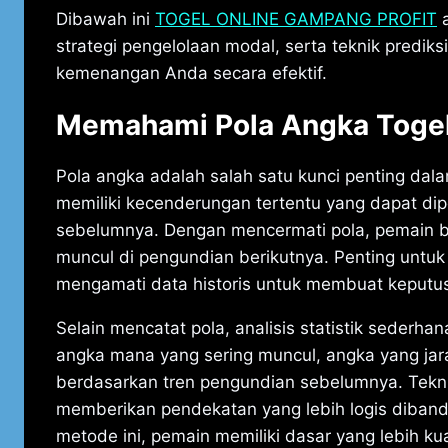
Dibawah ini
TOGEL ONLINE GAMPANG PROFIT
a
strategi pengelolaan modal, serta teknik predik
kemenangan Anda secara efektif.
Memahami Pola Angka Toge
Pola angka adalah salah satu kunci penting dal
memiliki kecenderungan tertentu yang dapat dipel
sebelumnya. Dengan mencermati pola, pemain 
muncul di pengundian berikutnya. Penting untuk 
mengamati data historis untuk membuat keputus
Selain mencatat pola, analisis statistik sederha
angka mana yang sering muncul, angka yang jar
berdasarkan tren pengundian sebelumnya. Tekni
memberikan pendekatan yang lebih logis diban
metode ini, pemain memiliki dasar yang lebih k