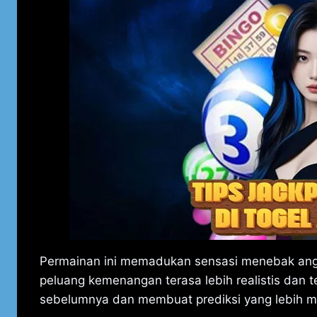
Permainan ini memadukan sensasi menebak angk
peluang kemenangan terasa lebih realistis dan 
sebelumnya dan membuat prediksi yang lebih m