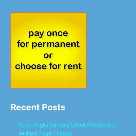
Recent Posts
Kunci Angka Rahasia Untuk Memperoleh
Jackpot Togel Finland