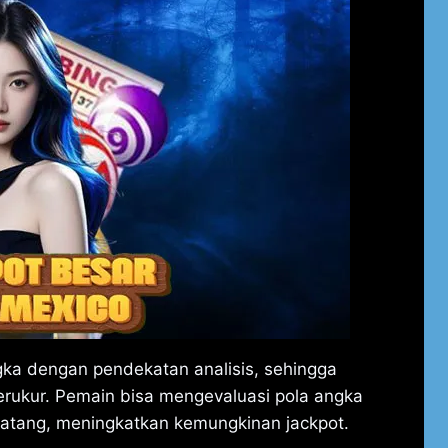
a dengan pendekatan analisis, sehingga
terukur. Pemain bisa mengevaluasi pola angka
atang, meningkatkan kemungkinan jackpot.