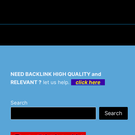
NEED BACKLINK HIGH QUALITY and
RELEVANT ?
let us help.
click here
Search
Search