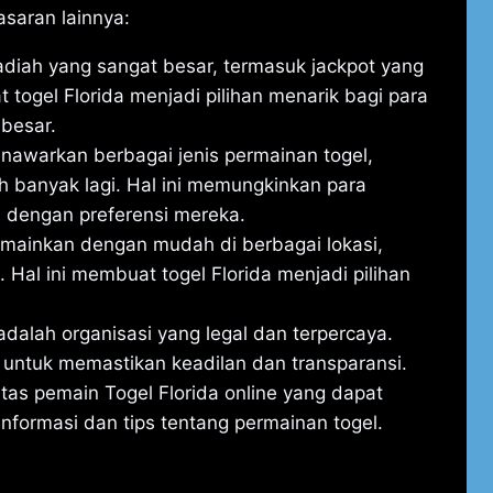
asaran lainnya:
adiah yang sangat besar, termasuk jackpot yang
 togel Florida menjadi pilihan menarik bagi para
besar.
enawarkan berbagai jenis permainan togel,
h banyak lagi. Hal ini memungkinkan para
 dengan preferensi mereka.
imainkan dengan mudah di berbagai lokasi,
. Hal ini membuat togel Florida menjadi pilihan
dalah organisasi yang legal dan terpercaya.
 untuk memastikan keadilan dan transparansi.
as pemain Togel Florida online yang dapat
ormasi dan tips tentang permainan togel.