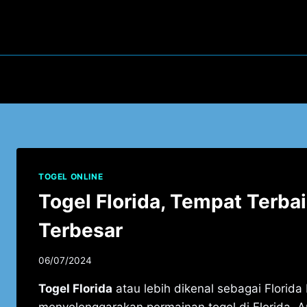
Skip
to
content
TOGEL ONLINE
Togel Florida, Tempat Terba
Terbesar
06/07/2024
Togel Florida
atau lebih dikenal sebagai Florid