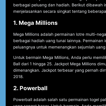
berbagai peluang dan hadiah. Berikut dibawah 
menjelasankan secara singkat tentang beberapa
1. Mega Millions
Mega Millions adalah permainan lotre multi-ne
berbagai hadiah uang tunai lainnya. Permainan 
peluangnya untuk memenangkan sejumlah uang y
Untuk bermain Mega Millions, Anda perlu memili
Ball dari 1 hingga 25. Jackpot Mega Millions di
dimenangkan. Jackpot terbesar yang pernah dim
2018.
2. Powerball
Powerball adalah salah satu permainan togel pal
yang sangat besar. Untuk bermain, Anda memilih