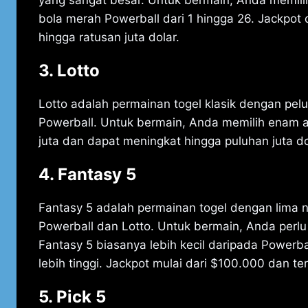
bola merah Powerball dari 1 hingga 26. Jackpot
hingga ratusan juta dolar.
3. Lotto
Lotto adalah permainan togel klasik dengan pel
Powerball. Untuk bermain, Anda memilih enam an
juta dan dapat meningkat hingga puluhan juta do
4. Fantasy 5
Fantasy 5 adalah permainan togel dengan lima 
Powerball dan Lotto. Untuk bermain, Anda perlu 
Fantasy 5 biasanya lebih kecil daripada Powerba
lebih tinggi. Jackpot mulai dari $100.000 dan 
5. Pick 5