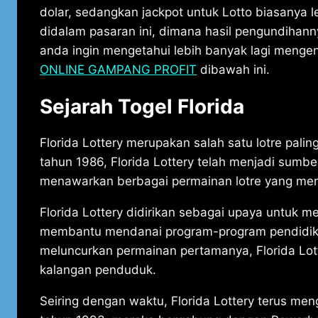
dolar, sedangkan jackpot untuk Lotto biasanya l
didalam pasaran ini, dimana hasil pengundihann
anda ingin mengetahui lebih banyak lagi mengena
ONLINE GAMPANG PROFIT
dibawah ini.
Sejarah Togel Florida
Florida Lottery merupakan salah satu lotre palin
tahun 1986, Florida Lottery telah menjadi sumb
menawarkan berbagai permainan lotre yang mena
Florida Lottery didirikan sebagai upaya untuk 
membantu mendanai program-program pendidikan
meluncurkan permainan pertamanya, Florida Lot
kalangan penduduk.
Seiring dengan waktu, Florida Lottery terus m