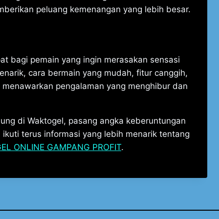
berikan peluang kemenangan yang lebih besar.
pat bagi pemain yang ingin merasakan sensasi
enarik, cara bermain yang mudah, fitur canggih,
ini menawarkan pengalaman yang menghibur dan
bung di Waktogel, pasang angka keberuntungan
ikuti terus informasi yang lebih menarik tentang
EL ONLINE GAMPANG PROFIT
.