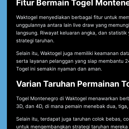
Fitur Bermain Togel Monten
Waktogel menyediakan berbagai fitur untuk mem
unggulannya antara lain live draw yang memungk
langsung. Riwayat keluaran angka, dan statis
strategi taruhan.
Selain itu, Waktogel juga memiliki keamanan da
serta layanan pelanggan yang siap membantu 24
Togel ini semakin nyaman dan aman.
Varian Taruhan Permainan T
Togel Montenegro di Waktogel menawarkan berba
3D, dan 4D, di mana pemain menebak dua, tiga,
Selain itu, terdapat juga taruhan colok bebas, 
untuk mengembangkan strategi taruhan mereka d