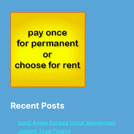
Recent Posts
Kunci Angka Rahasia Untuk Memperoleh
Jackpot Togel Finland