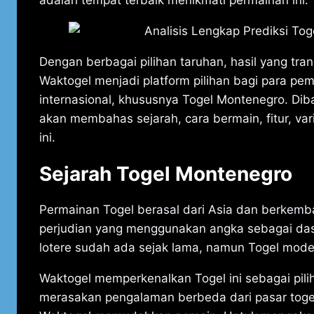
adalah tempat terbaik menikmati permainan ini.
Dengan berbagai pilihan taruhan, hasil yang tr
Waktogel menjadi platform pilihan bagi para pe
internasional, khususnya Togel Montenegro. Dib
akan membahas sejarah, cara bermain, fitur, va
ini.
Sejarah Togel Montenegro
Permainan Togel berasal dari Asia dan berkemb
perjudian yang menggunakan angka sebagai das
lotere sudah ada sejak lama, namun Togel modern
Waktogel memperkenalkan Togel ini sebagai pili
merasakan pengalaman berbeda dari pasar togel