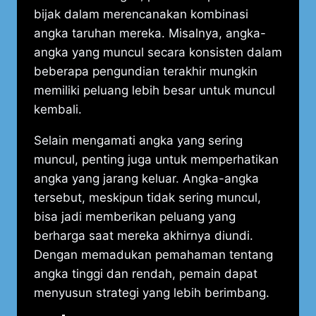
bijak dalam merencanakan kombinasi
angka taruhan mereka. Misalnya, angka-
angka yang muncul secara konsisten dalam
beberapa pengundian terakhir mungkin
memiliki peluang lebih besar untuk muncul
kembali.
Selain mengamati angka yang sering
muncul, penting juga untuk memperhatikan
angka yang jarang keluar. Angka-angka
tersebut, meskipun tidak sering muncul,
bisa jadi memberikan peluang yang
berharga saat mereka akhirnya diundi.
Dengan memadukan pemahaman tentang
angka tinggi dan rendah, pemain dapat
menyusun strategi yang lebih berimbang.