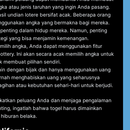
gka atau jenis taruhan yang ingin Anda pasang.
sil undian lotere bersifat acak. Beberapa orang
nggunakan angka yang bermakna bagi mereka.
g penting dalam hidup mereka. Namun, penting
ategi yang bisa menjamin kemenangan.
emilih angka, Anda dapat menggunakan fitur
Lottery. Ini akan secara acak memilih angka untuk
 membuat pilihan sendiri.
ain dengan bijak dan hanya menggunakan uang
ernah menghabiskan uang yang seharusnya
gihan atau kebutuhan sehari-hari untuk berjudi.
ngkatkan peluang Anda dan menjaga pengalaman
ing, ingatlah bahwa togel harus dimainkan
hiburan belaka.