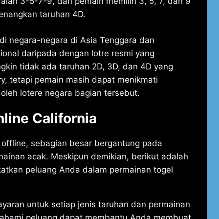
adalah 3-5-7-9, dan pemain memilih 3, 5, 7, dan 9
enangkan taruhan 4D.
di negara-negara di Asia Tenggara dan
sional daripada dengan lotre resmi yang
ngkin tidak ada taruhan 2D, 3D, dan 4D yang
ery, tetapi pemain masih dapat menikmati
oleh lotere negara bagian tersebut.
ine California
offline, sebagian besar bergantung pada
mainan acak. Meskipun demikian, berikut adalah
atkan peluang Anda dalam permainan togel
ayaran untuk setiap jenis taruhan dan permainan
Memahami peluang dapat membantu Anda membuat