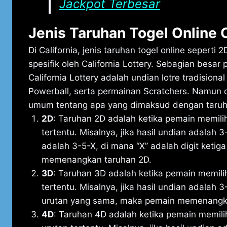
Jackpot Terbesar
Jenis Taruhan Togel Online C
Di California, jenis taruhan togel online sepert
spesifik oleh California Lottery. Sebagian besa
California Lottery adalah undian lotre tradision
Powerball, serta permainan Scratchers.
Namun d
umum tentang apa yang dimaksud dengan taruha
2D
: Taruhan 2D adalah ketika pemain memili
tertentu. Misalnya, jika hasil undian adalah 
adalah 3-5-X, di mana “X” adalah digit ketig
memenangkan taruhan 2D.
3D
: Taruhan 3D adalah ketika pemain memilih
tertentu. Misalnya, jika hasil undian adalah 
urutan yang sama, maka pemain memenangk
4D
: Taruhan 4D adalah ketika pemain memili