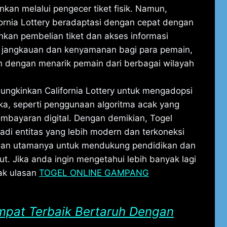
kan melalui pengecer tiket fisik. Namun,
ornia Lottery beradaptasi dengan cepat dengan
kan pembelian tiket dan akses informasi
s jangkauan dan kenyamanan bagi para pemain,
 dengan menarik pemain dari berbagai wilayah
mungkinkan California Lottery untuk mengadopsi
ka, seperti penggunaan algoritma acak yang
mbayaran digital. Dengan demikian, Togel
adi entitas yang lebih modern dan terkoneksi
ujuan utamanya untuk mendukung pendidikan dan
t. Jika anda ingin mengetahui lebih banyak lagi
mak ulasan
TOGEL ONLINE GAMPANG
empat Terbaik Bertaruh Dengan