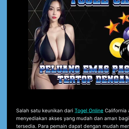
Salah satu keunikan dari
Togel Online
California
menyediakan akses yang mudah dan aman bagi p
tersedia. Para pemain dapat dengan mudah memb