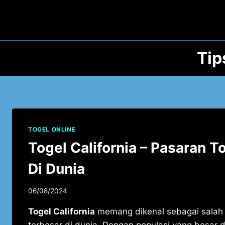
Skip
to
content
Tip
TOGEL ONLINE
Togel California – Pasaran T
Di Dunia
06/08/2024
Togel California
memang dikenal sebagai salah 