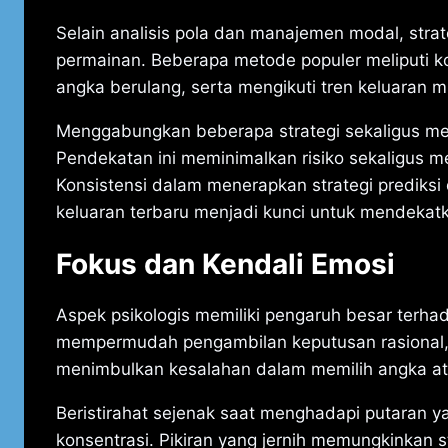
Selain analisis pola dan manajemen modal, stra
permainan. Beberapa metode populer meliputi 
angka berulang, serta mengikuti tren keluaran 
Menggabungkan beberapa strategi sekaligus mem
Pendekatan ini meminimalkan risiko sekaligus me
Konsistensi dalam menerapkan strategi predik
keluaran terbaru menjadi kunci untuk mendekat
Fokus dan Kendali Emosi
Aspek psikologis memiliki pengaruh besar terhad
mempermudah pengambilan keputusan rasional, 
menimbulkan kesalahan dalam memilih angka at
Beristirahat sejenak saat menghadapi putara
konsentrasi. Pikiran yang jernih memungkinkan s