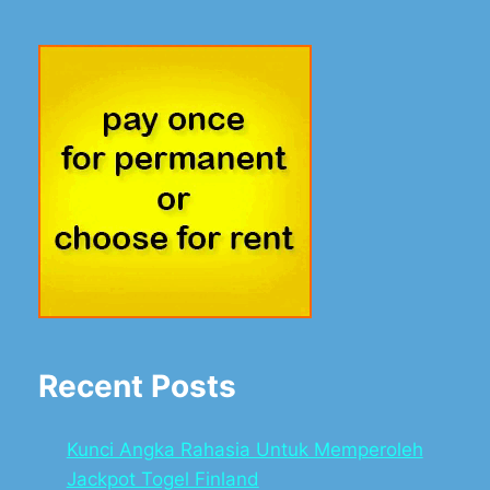
Recent Posts
Kunci Angka Rahasia Untuk Memperoleh
Jackpot Togel Finland