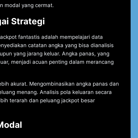
aan modal yang cermat.
ai Strategi
ackpot fantastis adalah mempelajari data
nyediakan catatan angka yang bisa dianalisis
upun yang jarang keluar. Angka panas, yang
eluar, menjadi acuan penting dalam merancang
ebih akurat. Mengombinasikan angka panas dan
uang menang. Analisis pola keluaran secara
ebih terarah dan peluang jackpot besar
Modal