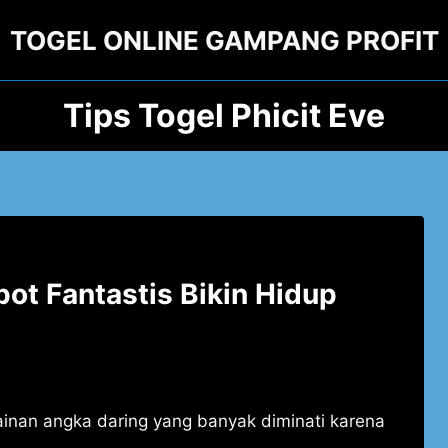
TOGEL ONLINE GAMPANG PROFIT
Tips Togel Phicit Eve
pot Fantastis Bikin Hidup
mainan angka daring yang banyak diminati karena