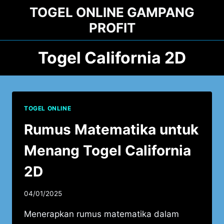
Skip
TOGEL ONLINE GAMPANG
to
PROFIT
content
Togel California 2D
TOGEL ONLINE
Rumus Matematika untuk
Menang Togel California
2D
04/01/2025
Menerapkan rumus matematika dalam