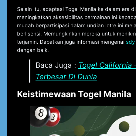
Selain itu, adaptasi Togel Manila ke dalam era d
meningkatkan aksesibilitas permainan ini kepad
mudah berpartisipasi dalam undian lotre ini mel
berlisensi. Memungkinkan mereka untuk menikm
terjamin. Dapatkan juga informasi mengenai
sdy 
dengan baik.
Baca Juga :
Togel California
Terbesar Di Dunia
Keistimewaan Togel Manila