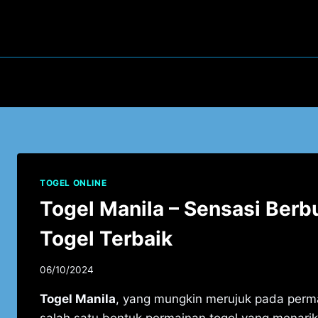
Skip
to
content
TOGEL ONLINE
Togel Manila – Sensasi Ber
Togel Terbaik
06/10/2024
Togel Manila
, yang mungkin merujuk pada perma