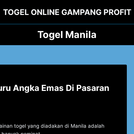
TOGEL ONLINE GAMPANG PROFIT
Togel Manila
buru Angka Emas Di Pasaran
inan togel yang diadakan di Manila adalah