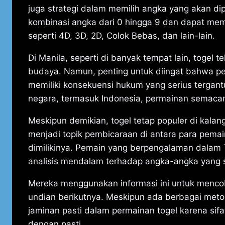
juga strategi dalam memilih angka yang akan di
kombinasi angka dari 0 hingga 9 dan dapat mem
seperti 4D, 3D, 2D, Colok Bebas, dan lain-lain.
Di Manila, seperti di banyak tempat lain, togel 
budaya. Namun, penting untuk diingat bahwa pe
memiliki konsekuensi hukum yang serius tergant
negara, termasuk Indonesia, permainan semacam 
Meskipun demikian, togel tetap populer di kalan
menjadi topik pembicaraan di antara para pemai
dimilikinya. Pemain yang berpengalaman dalam T
analisis mendalam terhadap angka-angka yang 
Mereka menggunakan informasi ini untuk menco
undian berikutnya. Meskipun ada berbagai meto
jaminan pasti dalam permainan togel karena sifa
dengan pasti.