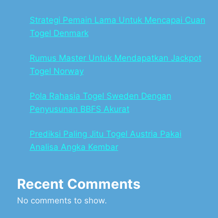
Strategi Pemain Lama Untuk Mencapai Cuan
Togel Denmark
Rumus Master Untuk Mendapatkan Jackpot
Togel Norway
Pola Rahasia Togel Sweden Dengan
Penyusunan BBFS Akurat
Prediksi Paling Jitu Togel Austria Pakai
Analisa Angka Kembar
Recent Comments
No comments to show.