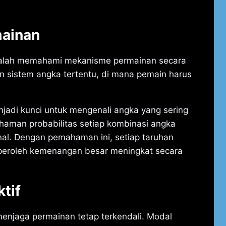
ainan
alah memahami mekanisme permainan secara
sistem angka tertentu, di mana pemain harus
njadi kunci untuk mengenali angka yang sering
aman probabilitas setiap kombinasi angka
al. Dengan pemahaman ini, setiap taruhan
mperoleh kemenangan besar meningkat secara
tif
menjaga permainan tetap terkendali. Modal