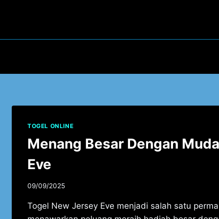
Skip
to
content
TOGEL ONLINE
Menang Besar Dengan Muda
Eve
09/09/2025
Togel New Jersey Eve menjadi salah satu perma