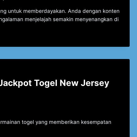
cang untuk memberdayakan. Anda dengan konten
 pengalaman menjelajah semakin menyenangkan di
Jackpot Togel New Jersey
permainan togel yang memberikan kesempatan