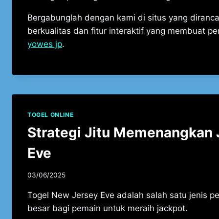
Bergabunglah dengan kami di situs yang diran
berkualitas dan fitur interaktif yang membuat
yowes jp
.
TOGEL ONLINE
Strategi Jitu Memenangkan 
Eve
03/06/2025
Togel New Jersey Eve adalah salah satu jenis 
besar bagi pemain untuk meraih jackpot.