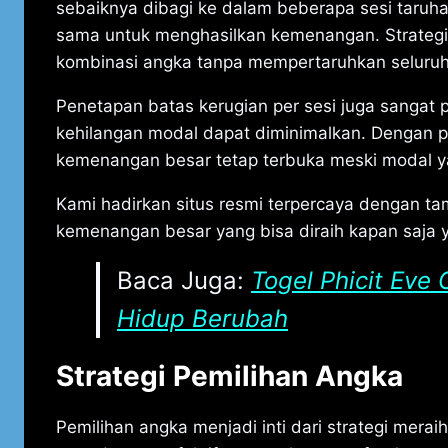
sebaiknya dibagi ke dalam beberapa sesi taruha
sama untuk menghasilkan kemenangan. Strateg
kombinasi angka tanpa mempertaruhkan seluruh 
Penetapan batas kerugian per sesi juga sangat 
kehilangan modal dapat diminimalkan. Dengan p
kemenangan besar tetap terbuka meski modal yan
Kami hadirkan situs resmi terpercaya dengan ta
kemenangan besar yang bisa diraih kapan saja 
Baca Juga:
Togel Phicit Eve 
Hidup Berubah
Strategi Pemilihan Angka
Pemilihan angka menjadi inti dari strategi mer