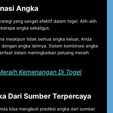
nasi Angka
egi yang sangat efektif dalam togel. Alih-alih
eberapa angka sekaligus.
ena meskipun tidak semua angka keluar, Anda
 dengan angka lainnya. Sistem kombinasi angka
rmanfaat dalam meningkatkan peluang meraih
 Meraih Kemenangan Di Togel
a Dari Sumber Terpercaya
da bisa mengikuti prediksi angka dari sumber