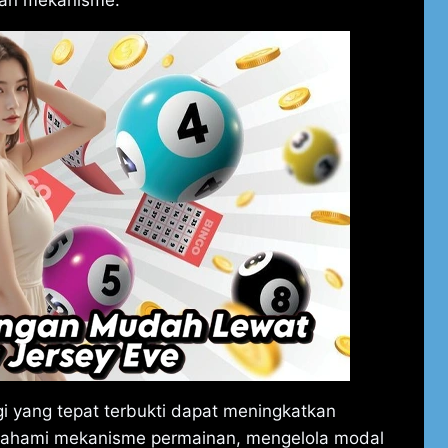
gan mekanisme.
i yang tepat terbukti dapat meningkatkan
mahami mekanisme permainan, mengelola modal