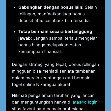
Gabungkan dengan bonus lain:
Selain
rollingan, manfaatkan juga bonus
deposit atau cashback bila tersedia.
Tetap bermain secara bertanggung
jawab:
Jangan sampai terlalu mengejar
bonus hingga melupakan batas
kemampuan finansial.
Dengan strategi yang tepat, bonus rollingan
mingguan bisa menjadi senjata tambahan
dalam meraih keuntungan dari bermain
togel online Nikaragua akurat.
Nikmati pengalaman taruhan yang lancar
dan menguntungkan hanya di
atas4d login
,
situs favorit para pemain profesional.