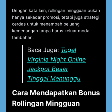
Dengan kata lain, rollingan mingguan bukan
hanya sekadar promosi, tetapi juga strategi
cerdas untuk menambah peluang
kemenangan tanpa harus keluar modal
tambahan.
Baca Juga:
Togel
Virginia Night Online
Jackpot Besar
Tinggal Menunggu
Cara Mendapatkan Bonus
Rollingan Mingguan