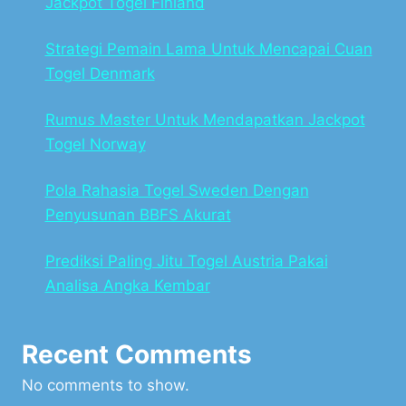
Jackpot Togel Finland
Strategi Pemain Lama Untuk Mencapai Cuan
Togel Denmark
Rumus Master Untuk Mendapatkan Jackpot
Togel Norway
Pola Rahasia Togel Sweden Dengan
Penyusunan BBFS Akurat
Prediksi Paling Jitu Togel Austria Pakai
Analisa Angka Kembar
Recent Comments
No comments to show.