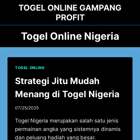
Skip
TOGEL ONLINE GAMPANG
to
PROFIT
content
Togel Online Nigeria
TOGEL ONLINE
Strategi Jitu Mudah
Menang di Togel Nigeria
07/25/2025
Togel Nigeria merupakan salah satu jenis
permainan angka yang sistemnya dinamis
dan peluang hadiah yang besar.