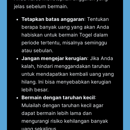
jelas sebelum bermain.
Tetapkan batas anggaran
: Tentukan
berapa banyak uang yang akan Anda
habiskan untuk bermain Togel dalam
periode tertentu, misalnya seminggu
atau sebulan.
Jangan mengejar kerugian
: Jika Anda
kalah, hindari menggandakan taruhan
untuk mendapatkan kembali uang yang
hilang. Ini bisa menyebabkan kerugian
lebih besar.
Bermain dengan taruhan kecil
:
Mulailah dengan taruhan kecil agar
dapat bermain lebih lama dan
mengurangi risiko kehilangan banyak
uang sekaligus.