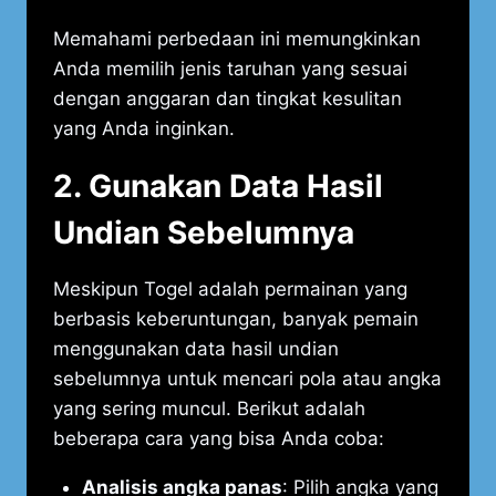
Memahami perbedaan ini memungkinkan
Anda memilih jenis taruhan yang sesuai
dengan anggaran dan tingkat kesulitan
yang Anda inginkan.
2. Gunakan Data Hasil
Undian Sebelumnya
Meskipun Togel adalah permainan yang
berbasis keberuntungan, banyak pemain
menggunakan data hasil undian
sebelumnya untuk mencari pola atau angka
yang sering muncul. Berikut adalah
beberapa cara yang bisa Anda coba:
Analisis angka panas
: Pilih angka yang