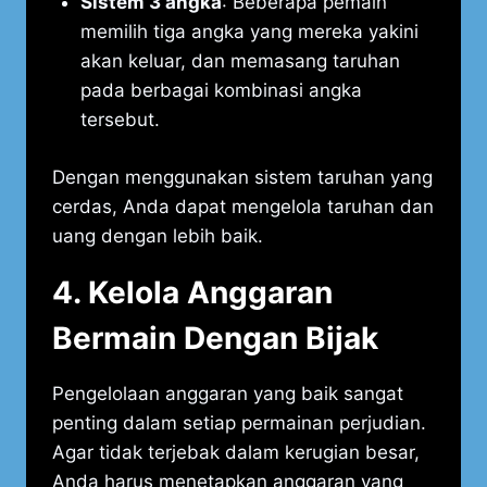
Sistem 3 angka
: Beberapa pemain
memilih tiga angka yang mereka yakini
akan keluar, dan memasang taruhan
pada berbagai kombinasi angka
tersebut.
Dengan menggunakan sistem taruhan yang
cerdas, Anda dapat mengelola taruhan dan
uang dengan lebih baik.
4. Kelola Anggaran
Bermain Dengan Bijak
Pengelolaan anggaran yang baik sangat
penting dalam setiap permainan perjudian.
Agar tidak terjebak dalam kerugian besar,
Anda harus menetapkan anggaran yang