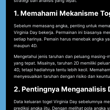
strategi dan analisis yang tepat.
1. Memahami Mekanisme Toge
Sebelum memasang angka, penting untuk mema
Virginia Day bekerja. Permainan ini biasanya m
setiap harinya. Pemain harus menebak angka yan
maupun 4D.
Mengetahui jenis taruhan dan peluang masing-
yang tepat. Misalnya, taruhan 2D memiliki pelu
4D, tetapi hadiahnya tentu lebih kecil. Memah
menyesuaikan taruhan dengan risiko dan keuntu
2. Pentingnya Menganalisis 
Data keluaran togel Virginia Day sebelumnya m
prediksi angka jitu. Dengan melihat pola angka