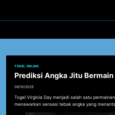
Skip
to
content
TOGEL ONLINE
Prediksi Angka Jitu Bermain 
06/10/2025
Togel Virginia Day menjadi salah satu permainan
menawarkan sensasi tebak angka yang menant