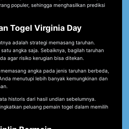
ang populer, sehingga menghasilkan prediksi
n Togel Virginia Day
utnya adalah strategi memasang taruhan.
tu angka saja. Sebaiknya, bagilah taruhan
 agar risiko kerugian bisa ditekan.
an memasang angka pada jenis taruhan berbeda,
 Anda menutupi lebih banyak kemungkinan dan
han.
ata historis dari hasil undian sebelumnya.
ingkatkan peluang pemain togel dalam memilih