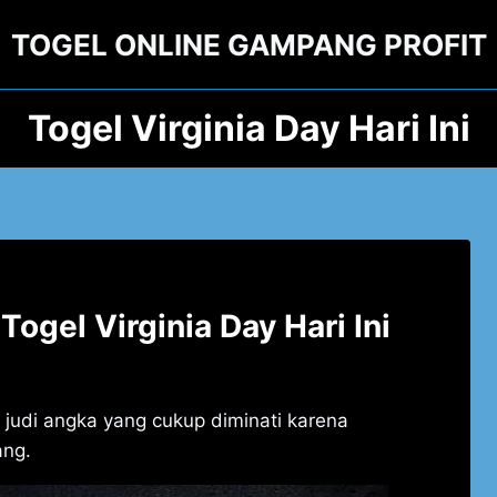
TOGEL ONLINE GAMPANG PROFIT
Togel Virginia Day Hari Ini
Togel Virginia Day Hari Ini
 judi angka yang cukup diminati karena
ang.