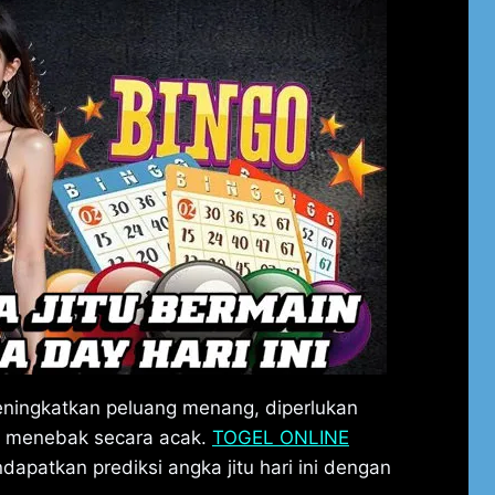
ningkatkan peluang menang, diperlukan
r menebak secara acak.
TOGEL ONLINE
patkan prediksi angka jitu hari ini dengan