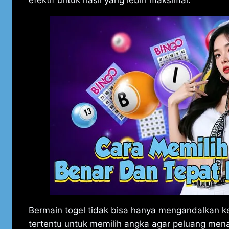
efektif untuk hasil yang lebih maksimal.
Bermain togel tidak bisa hanya mengandalkan k
tertentu untuk memilih angka agar peluang mena