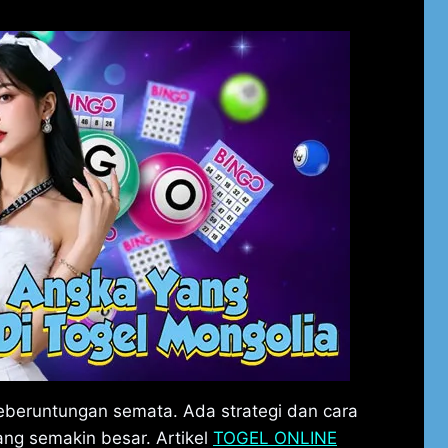
eberuntungan semata. Ada strategi dan cara
ng semakin besar. Artikel
TOGEL ONLINE