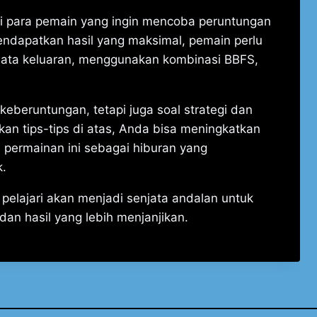
gi para pemain yang ingin mencoba peruntungan
ndapatkan hasil yang maksimal, pemain perlu
data keluaran, menggunakan kombinasi BBFS,
keberuntungan, tetapi juga soal strategi dan
n tips-tips di atas, Anda bisa meningkatkan
 permainan ini sebagai hiburan yang
k.
pelajari akan menjadi senjata andalan untuk
an hasil yang lebih menjanjikan.