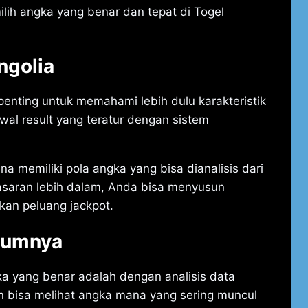
lih angka yang benar dan tepat di Togel
ngolia
ting untuk memahami lebih dulu karakteristik
dwal result yang teratur dengan sistem
 memiliki pola angka yang bisa dianalisis dari
saran lebih dalam, Anda bisa menyusun
kan peluang jackpot.
elumnya
gka yang benar adalah dengan analisis data
n bisa melihat angka mana yang sering muncul