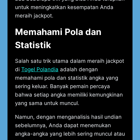
untuk meningkatkan kesempatan Anda
meraih jackpot.
Memahami Pola dan
Statistik
Salah satu trik utama dalam meraih jackpot
di
Togel Polandia
adalah dengan
memahami pola dan statistik angka yang
sering keluar. Banyak pemain percaya
bahwa setiap angka memiliki kemungkinan
yang sama untuk muncul.
Namun, dengan menganalisis hasil undian
sebelumnya, Anda dapat menemukan
angka-angka yang lebih sering muncul atau