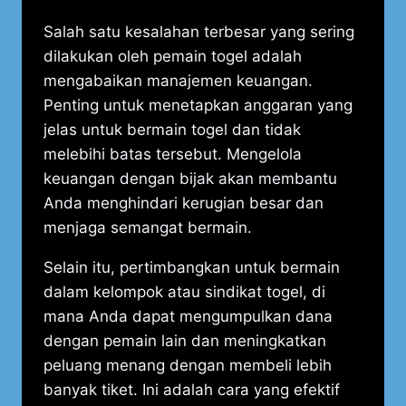
Salah satu kesalahan terbesar yang sering
dilakukan oleh pemain togel adalah
mengabaikan manajemen keuangan.
Penting untuk menetapkan anggaran yang
jelas untuk bermain togel dan tidak
melebihi batas tersebut. Mengelola
keuangan dengan bijak akan membantu
Anda menghindari kerugian besar dan
menjaga semangat bermain.
Selain itu, pertimbangkan untuk bermain
dalam kelompok atau sindikat togel, di
mana Anda dapat mengumpulkan dana
dengan pemain lain dan meningkatkan
peluang menang dengan membeli lebih
banyak tiket. Ini adalah cara yang efektif