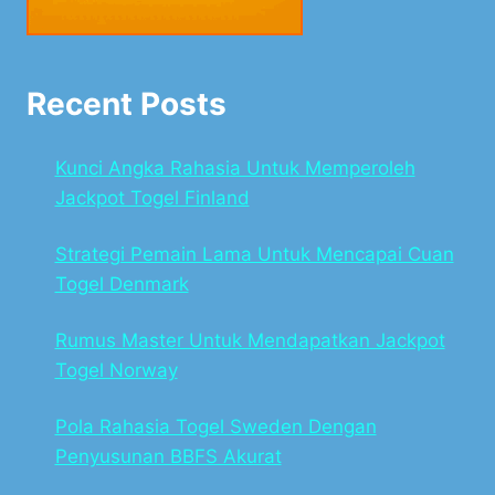
Recent Posts
Kunci Angka Rahasia Untuk Memperoleh
Jackpot Togel Finland
Strategi Pemain Lama Untuk Mencapai Cuan
Togel Denmark
Rumus Master Untuk Mendapatkan Jackpot
Togel Norway
Pola Rahasia Togel Sweden Dengan
Penyusunan BBFS Akurat