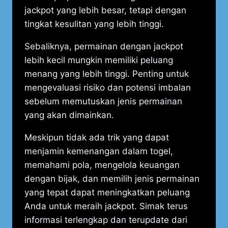
jackpot yang lebih besar, tetapi dengan
tingkat kesulitan yang lebih tinggi.
Sebaliknya, permainan dengan jackpot
lebih kecil mungkin memiliki peluang
menang yang lebih tinggi. Penting untuk
mengevaluasi risiko dan potensi imbalan
sebelum memutuskan jenis permainan
yang akan dimainkan.
Meskipun tidak ada trik yang dapat
menjamin kemenangan dalam togel,
memahami pola, mengelola keuangan
dengan bijak, dan memilih jenis permainan
yang tepat dapat meningkatkan peluang
Anda untuk meraih jackpot.
Simak terus
informasi terlengkap dan terupdate dari