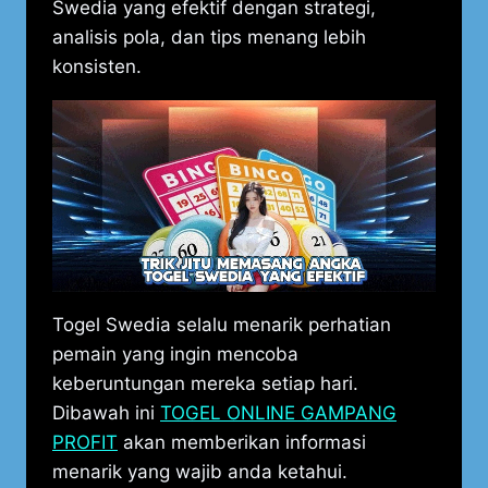
Swedia yang efektif dengan strategi,
analisis pola, dan tips menang lebih
konsisten.
Togel Swedia selalu menarik perhatian
pemain yang ingin mencoba
keberuntungan mereka setiap hari.
Dibawah ini
TOGEL ONLINE GAMPANG
PROFIT
akan memberikan informasi
menarik yang wajib anda ketahui.