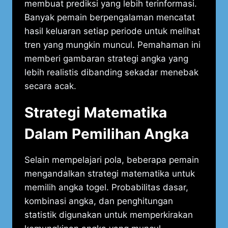
membuat prediksi yang lebih terinformasi.
Banyak pemain berpengalaman mencatat
hasil keluaran setiap periode untuk melihat
tren yang mungkin muncul. Pemahaman ini
memberi gambaran strategi angka yang
lebih realistis dibanding sekadar menebak
secara acak.
Strategi Matematika
Dalam Pemilihan Angka
Selain mempelajari pola, beberapa pemain
mengandalkan strategi matematika untuk
memilih angka togel. Probabilitas dasar,
kombinasi angka, dan penghitungan
statistik digunakan untuk memperkirakan