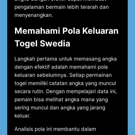
pengalaman bermain lebih terarah dan
menyenangkan.
Memahami Pola Keluaran
Togel Swedia
Langkah pertama untuk memasang angka
dengan efektif adalah memahami pola
keluaran sebelumnya. Setiap permainan
togel memiliki catatan angka yang muncul
secara rutin. Dengan mempelajari data ini,
pemain bisa melihat angka mana yang
sering muncul dan angka yang jarang
keluar.
Analisis pola ini membantu dalam