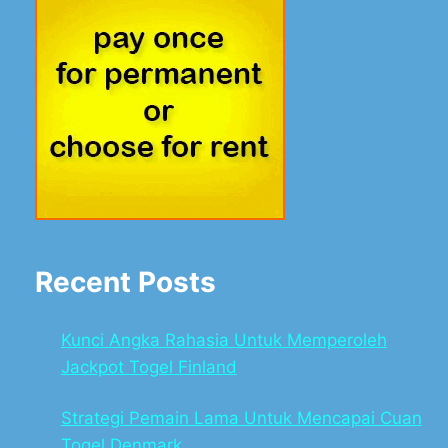
Recent Posts
Kunci Angka Rahasia Untuk Memperoleh
Jackpot Togel Finland
Strategi Pemain Lama Untuk Mencapai Cuan
Togel Denmark