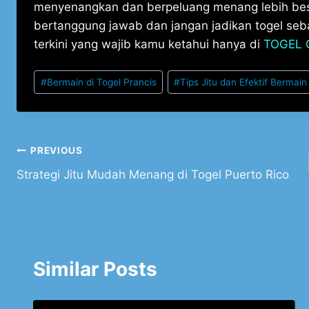
menyenangkan dan berpeluang menang lebih besa
bertanggung jawab dan jangan jadikan togel se
terkini yang wajib kamu ketahui hanya di
TOGEL 
Post
#
Bermain di Togel Prancis
#
Tips Jitu dan Efektif Bermain
Tags:
Post
PREVIOUS
Strategi Jitu Mudah Menang di Togel Puerto Rico
navigation
Similar Posts