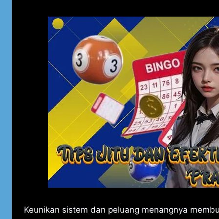
s
b
e
g
e
A
o
n
r
p
o
g
a
p
k
e
m
r
Keunikan sistem dan peluang menangnya membua