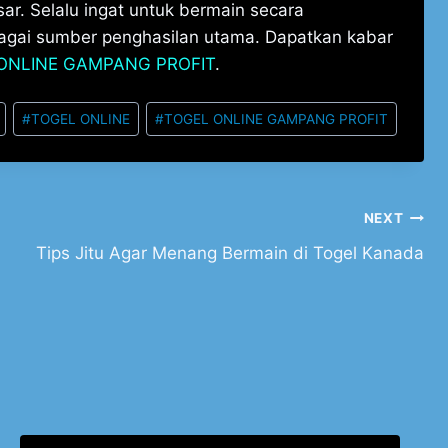
r. Selalu ingat untuk bermain secara
bagai sumber penghasilan utama. Dapatkan kabar
ONLINE GAMPANG PROFIT
.
#
TOGEL ONLINE
#
TOGEL ONLINE GAMPANG PROFIT
NEXT
Tips Jitu Agar Menang Bermain di Togel Kanada