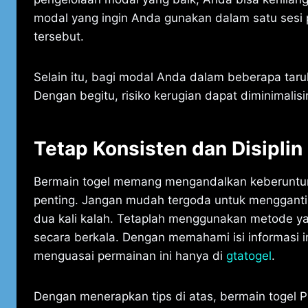
modal yang ingin Anda gunakan dalam satu sesi 
tersebut.
Selain itu, bagi modal Anda dalam beberapa taru
Dengan begitu, risiko kerugian dapat diminimali
Tetap Konsisten dan Disiplin
Bermain togel memang mengandalkan keberuntunga
penting. Jangan mudah tergoda untuk mengganti s
dua kali kalah. Tetaplah menggunakan metode ya
secara berkala. Dengan memahami isi informasi in
menguasai permainan ini hanya di
gtatogel
.
Dengan menerapkan tips di atas, bermain togel 