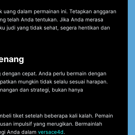
ak uang dalam permainan ini. Tetapkan anggaran
ng telah Anda tentukan. Jika Anda merasa
u judi yang tidak sehat, segera hentikan dan
Tenang
g dengan cepat. Anda perlu bermain dengan
patkan mungkin tidak selalu sesuai harapan.
nangan dan strategi, bukan hanya
beli tiket setelah beberapa kali kalah. Pemain
tusan impulsif yang merugikan. Bermainlah
tegi Anda dalam
versace4d
.