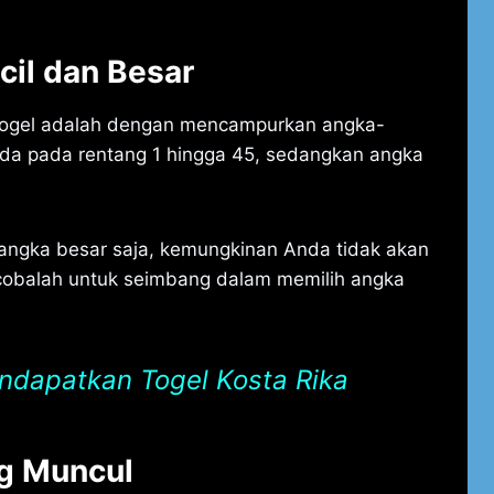
il dan Besar
n togel adalah dengan mencampurkan angka-
rada pada rentang 1 hingga 45, sedangkan angka
 angka besar saja, kemungkinan Anda tidak akan
, cobalah untuk seimbang dalam memilih angka
ndapatkan Togel Kosta Rika
ng Muncul