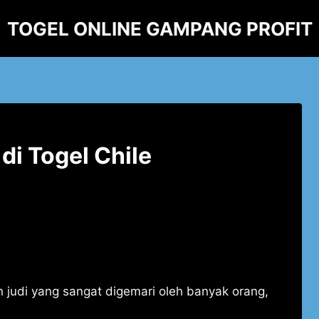
TOGEL ONLINE GAMPANG PROFIT
di Togel Chile
n judi yang sangat digemari oleh banyak orang,