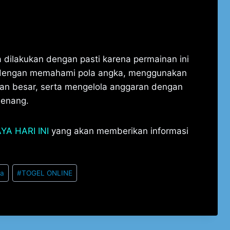
 dilakukan dengan pasti karena permainan ini
 dengan memahami pola angka, menggunakan
an besar, serta mengelola anggaran dengan
menang.
A HARI INI
yang akan memberikan informasi
ka
#
TOGEL ONLINE