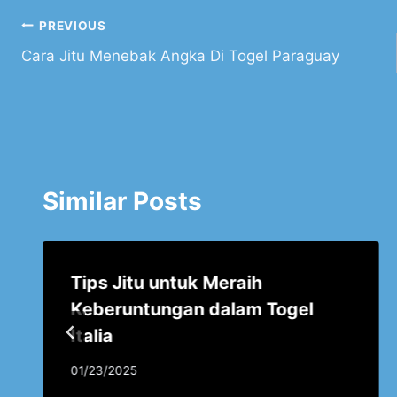
Post
PREVIOUS
Cara Jitu Menebak Angka Di Togel Paraguay
navigation
Similar Posts
Tips Jitu untuk Meraih
Keberuntungan dalam Togel
Italia
01/23/2025