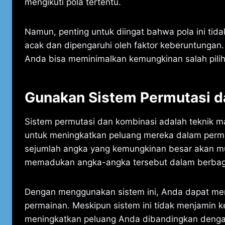
mengikuti pola tertentu.
Namun, penting untuk diingat bahwa pola ini tida
acak dan dipengaruhi oleh faktor keberuntungan.
Anda bisa meminimalkan kemungkinan salah pilih
Gunakan Sistem Permutasi d
Sistem permutasi dan kombinasi adalah teknik m
untuk meningkatkan peluang mereka dalam permai
sejumlah angka yang kemungkinan besar akan m
memadukan angka-angka tersebut dalam berbag
Dengan menggunakan sistem ini, Anda dapat me
permainan. Meskipun sistem ini tidak menjamin 
meningkatkan peluang Anda dibandingkan denga