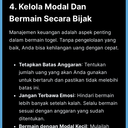
4. Kelola Modal Dan
Bermain Secara Bijak
Manajemen keuangan adalah aspek penting
dalam bermain togel. Tanpa pengelolaan yang
baik, Anda bisa kehilangan uang dengan cepat.
Tetapkan Batas Anggaran
: Tentukan
jumlah uang yang akan Anda gunakan
untuk bertaruh dan pastikan tidak melebihi
batas ini.
Jangan Terbawa Emosi
: Hindari bermain
lebih banyak setelah kalah. Selalu bermain
sesuai dengan anggaran yang sudah
ditentukan.
Bermain dengan Modal Kecil
: Mulailah