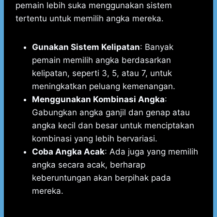
pemain lebih suka menggunakan sistem
tertentu untuk memilih angka mereka.
Gunakan Sistem Kelipatan
: Banyak
pemain memilih angka berdasarkan
kelipatan, seperti 3, 5, atau 7, untuk
meningkatkan peluang kemenangan.
Menggunakan Kombinasi Angka
:
Gabungkan angka ganjil dan genap atau
angka kecil dan besar untuk menciptakan
kombinasi yang lebih bervariasi.
Coba Angka Acak
: Ada juga yang memilih
angka secara acak, berharap
keberuntungan akan berpihak pada
mereka.