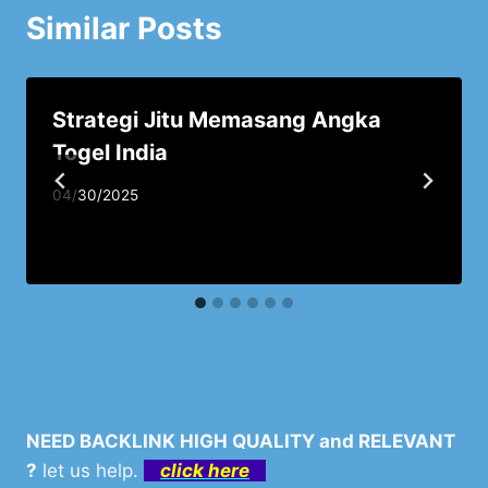
Similar Posts
Strategi Jitu Memasang Angka
Togel India
04/30/2025
NEED BACKLINK HIGH QUALITY and RELEVANT
?
let us help.
click here