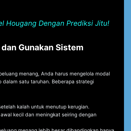
l Hougang Dengan Prediksi Jitu!
 dan Gunakan Sistem
ki peluang menang, Anda harus mengelola modal
 dalam satu taruhan. Beberapa strategi
setelah kalah untuk menutup kerugian.
 awal kecil dan meningkat seiring dengan
peluang menang lebih besar dibandingkan hanya