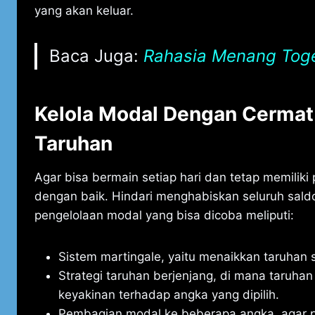
yang akan keluar.
Baca Juga:
Rahasia Menang Toge
Kelola Modal Dengan Cermat
Taruhan
Agar bisa bermain setiap hari dan tetap memili
dengan baik. Hindari menghabiskan seluruh saldo
pengelolaan modal yang bisa dicoba meliputi:
Sistem martingale, yaitu menaikkan taruhan 
Strategi taruhan berjenjang, di mana taruhan
keyakinan terhadap angka yang dipilih.
Pembagian modal ke beberapa angka, agar 