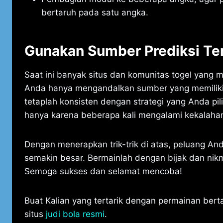
bertaruh pada satu angka.
Gunakan Sumber Prediksi Te
Saat ini banyak situs dan komunitas togel yang 
Anda hanya mengandalkan sumber yang memiliki r
tetaplah konsisten dengan strategi yang Anda pil
hanya karena beberapa kali mengalami kekalaha
Dengan menerapkan trik-trik di atas, peluang An
semakin besar. Bermainlah dengan bijak dan nik
Semoga sukses dan selamat mencoba!
Buat Kalian yang tertarik dengan permainan bert
situs
judi bola resmi
.