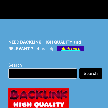
NEED BACKLINK HIGH QUALITY and
RELEVANT ?
let us help.
click here
Search
Search