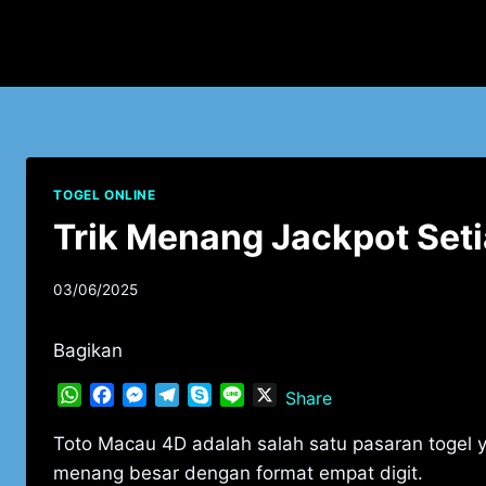
Skip
to
content
TOGEL ONLINE
Trik Menang Jackpot Seti
By
03/06/2025
adminxjfxh
Bagikan
W
F
M
T
S
L
X
Share
h
a
e
e
k
i
a
c
s
l
y
n
Toto Macau 4D adalah salah satu pasaran togel 
t
e
s
e
p
e
menang besar dengan format empat digit.