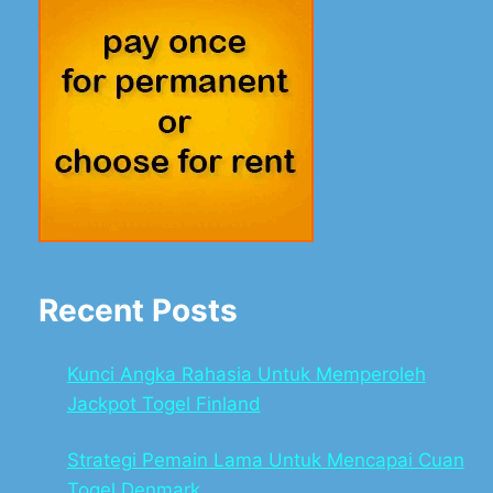
Recent Posts
Kunci Angka Rahasia Untuk Memperoleh
Jackpot Togel Finland
Strategi Pemain Lama Untuk Mencapai Cuan
Togel Denmark