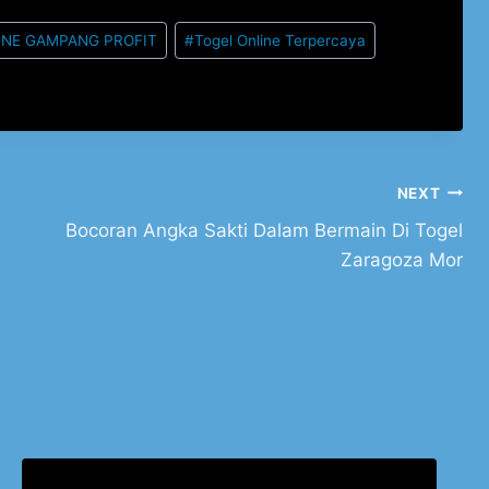
INE GAMPANG PROFIT
#
Togel Online Terpercaya
NEXT
Bocoran Angka Sakti Dalam Bermain Di Togel
Zaragoza Mor