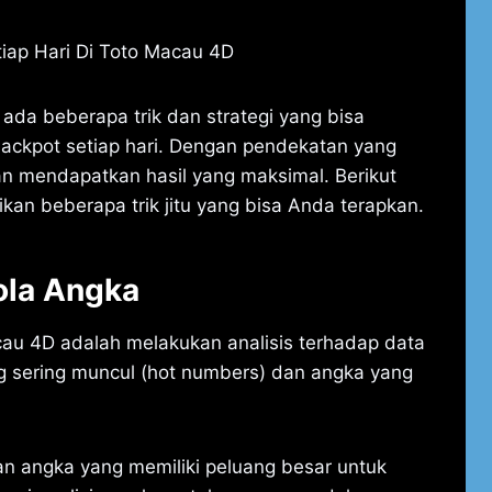
ada beberapa trik dan strategi yang bisa
ackpot setiap hari. Dengan pendekatan yang
an mendapatkan hasil yang maksimal. Berikut
an beberapa trik jitu yang bisa Anda terapkan.
ola Angka
 4D adalah melakukan analisis terhadap data
g sering muncul (hot numbers) dan angka yang
n angka yang memiliki peluang besar untuk