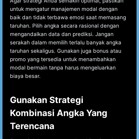
Agar strategi Anda semakin optimal, pastikan
untuk mengatur manajemen modal dengan
baik dan tidak terbawa emosi saat memasang
taruhan. Pilih angka secara rasional dengan
mengandalkan data dan prediksi. Jangan
serakah dalam memilih terlalu banyak angka
taruhan sekaligus. Gunakan juga bonus atau
promo yang tersedia untuk menambahkan
modal bermain tanpa harus mengeluarkan
biaya besar.
Gunakan Strategi
Kombinasi Angka Yang
Terencana