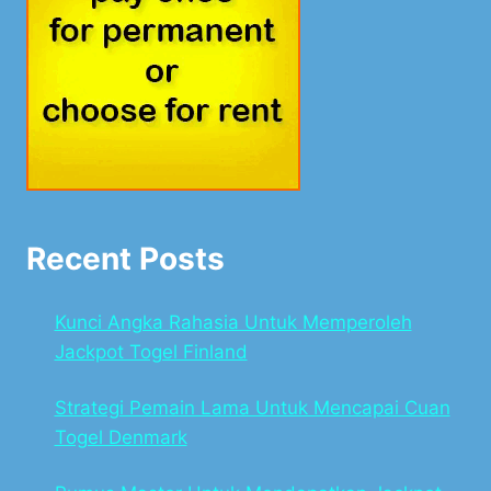
Recent Posts
Kunci Angka Rahasia Untuk Memperoleh
Jackpot Togel Finland
Strategi Pemain Lama Untuk Mencapai Cuan
Togel Denmark