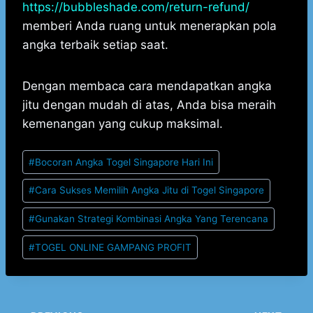
https://bubbleshade.com/return-refund/
memberi Anda ruang untuk menerapkan pola
angka terbaik setiap saat.
Dengan membaca cara mendapatkan angka
jitu dengan mudah di atas, Anda bisa meraih
kemenangan yang cukup maksimal.
Post
#
Bocoran Angka Togel Singapore Hari Ini
Tags:
#
Cara Sukses Memilih Angka Jitu di Togel Singapore
#
Gunakan Strategi Kombinasi Angka Yang Terencana
#
TOGEL ONLINE GAMPANG PROFIT