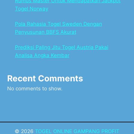
Rumus Master Untuk Mendapatkan Jackpot
Togel Norway
Pola Rahasia Togel Sweden Dengan
Penyusunan BBFS Akurat
Prediksi Paling Jitu Togel Austria Pakai
Analisa Angka Kembar
Recent Comments
No comments to show.
© 2026
TOGEL ONLINE GAMPANG PROFIT