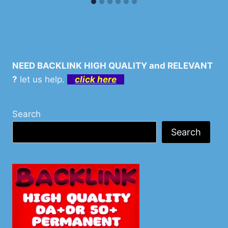
NEED BACKLINK HIGH QUALITY and RELEVANT
?
let us help.
click here
Search
Search