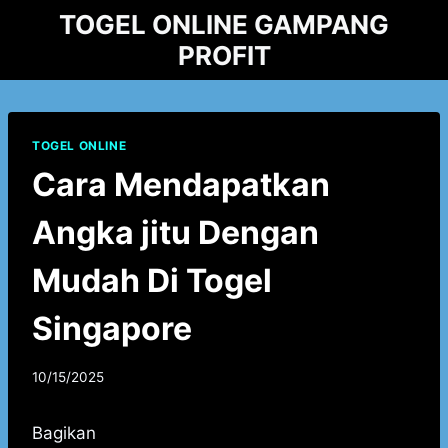
Skip
TOGEL ONLINE GAMPANG
to
PROFIT
content
TOGEL ONLINE
Cara Mendapatkan
Angka jitu Dengan
Mudah Di Togel
Singapore
By
10/15/2025
adminxjfxh
Bagikan